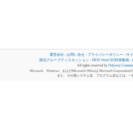
運営会社
-
お問い合せ
-
プライバシーポリシー
-
サ
就活グループディスカッション
-
MOS Word 365対策動画
-
All rights reserved by
Odyssey Communi
Microsoft、Windows、およびMicrosoft Officeは Microsoft 
また、その他システム名、プログラム名などは、一