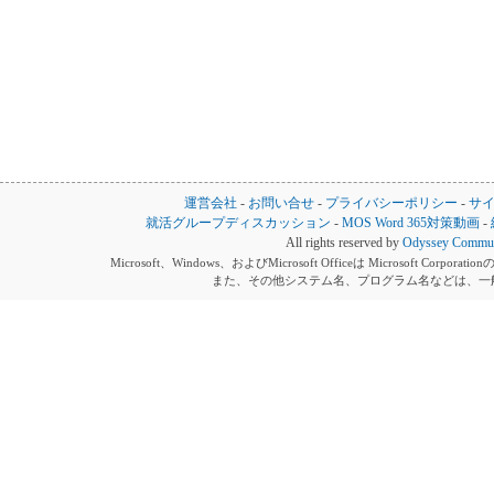
運営会社
-
お問い合せ
-
プライバシーポリシー
-
サ
就活グループディスカッション
-
MOS Word 365対策動画
-
All rights reserved by
Odyssey Communi
Microsoft、Windows、およびMicrosoft Officeは Microsoft 
また、その他システム名、プログラム名などは、一