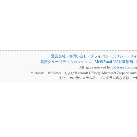
運営会社
-
お問い合せ
-
プライバシーポリシー
-
サ
就活グループディスカッション
-
MOS Word 365対策動画
-
All rights reserved by
Odyssey Communi
Microsoft、Windows、およびMicrosoft Officeは Microsoft 
また、その他システム名、プログラム名などは、一