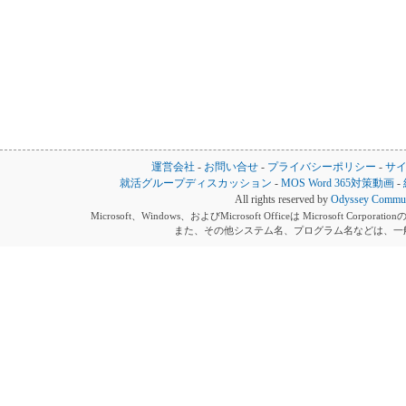
運営会社
-
お問い合せ
-
プライバシーポリシー
-
サ
就活グループディスカッション
-
MOS Word 365対策動画
-
All rights reserved by
Odyssey Communi
Microsoft、Windows、およびMicrosoft Officeは Microsoft 
また、その他システム名、プログラム名などは、一