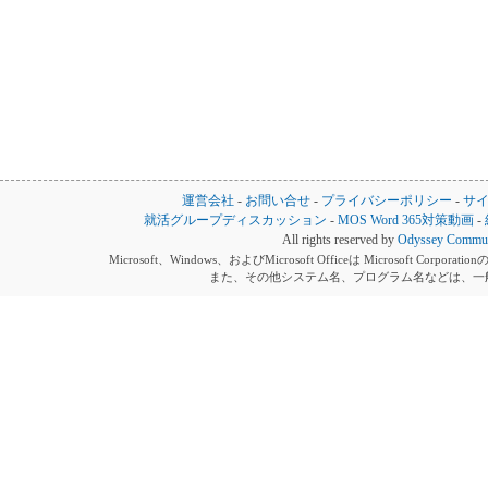
運営会社
-
お問い合せ
-
プライバシーポリシー
-
サ
就活グループディスカッション
-
MOS Word 365対策動画
-
All rights reserved by
Odyssey Communi
Microsoft、Windows、およびMicrosoft Officeは Microsoft 
また、その他システム名、プログラム名などは、一