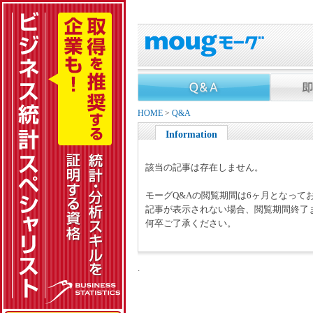
HOME
>
Q&A
Information
該当の記事は存在しません。
モーグQ&Aの閲覧期間は6ヶ月となって
記事が表示されない場合、閲覧期間終了
何卒ご了承ください。