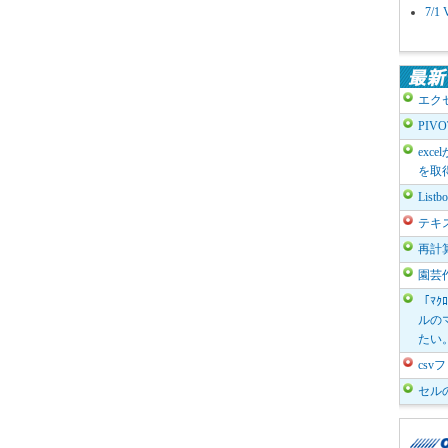
7/
エク
PIV
exc
を取
List
テキ
再計
園芸
「ﾏｸ
ルのマ
たい
cs
セル