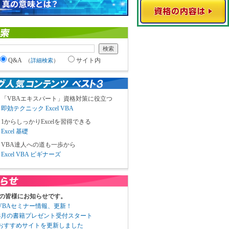
Q&A
サイト内
（
詳細検索
）
「VBAエキスパート」資格対策に役立つ
即効テクニック Excel VBA
1からしっかりExcelを習得できる
Excel 基礎
VBA達人への道も一歩から
Excel VBA ビギナーズ
の皆様にお知らせです。
3 VBAセミナー情報、更新！
3 8月の書籍プレゼント受付スタート
6 おすすめサイトを更新しました