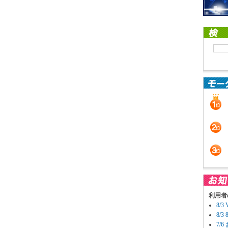
利用者
8/
8/
7/