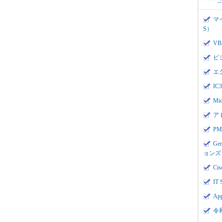
マ
S）
V
ビ
エ
I
Mi
ア
PMI
Ge
ョンズ
Cis
IT 
App
令