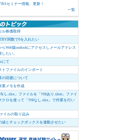
1 VBAセミナー情報、更新！
一覧
セル株価取得
OTBY関数で0を入れたい
elからWeb版outlookにアクセスしメールアドレス
得したい。
boxにて
ストファイルのインポート
算の回避について
作業メモを作成
ﾛなし.xlsx」ファイルを「ﾏｸﾛあり.xlsm」ファイ
クロを使って「ﾏｸﾛなし.xlsx」で作業を行い
。
vファイルの取り込み
の値とチェックボックスを連動させたい