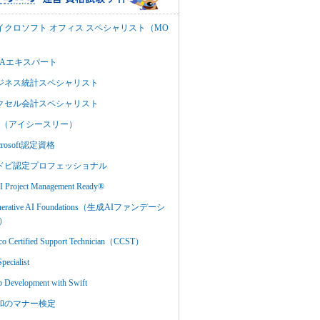
イクロソフト オフィス スペシャリスト（MO
BAエキスパート
ジネス統計スペシャリスト
クセル会計スペシャリスト
C3（アイシースリー）
crosoft認定資格
ドビ認定プロフェッショナル
 Project Management Ready®
nerative AI Foundations（生成AIファンデーシ
）
co Certified Support Technician（CCST）
Specialist
 Development with Swift
和のマナー検定