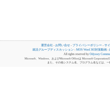
運営会社
-
お問い合せ
-
プライバシーポリシー
-
サ
就活グループディスカッション
-
MOS Word 365対策動画
-
All rights reserved by
Odyssey Communi
Microsoft、Windows、およびMicrosoft Officeは Microsoft 
また、その他システム名、プログラム名などは、一