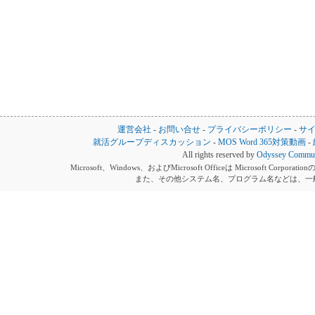
運営会社
-
お問い合せ
-
プライバシーポリシー
-
サ
就活グループディスカッション
-
MOS Word 365対策動画
-
All rights reserved by
Odyssey Communi
Microsoft、Windows、およびMicrosoft Officeは Microsoft 
また、その他システム名、プログラム名などは、一