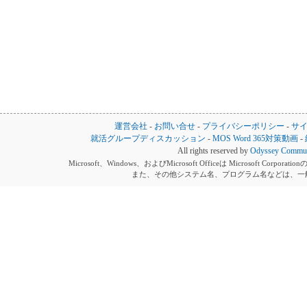
運営会社
-
お問い合せ
-
プライバシーポリシー
-
サ
就活グループディスカッション
-
MOS Word 365対策動画
-
All rights reserved by
Odyssey Communi
Microsoft、Windows、およびMicrosoft Officeは Microsoft 
また、その他システム名、プログラム名などは、一