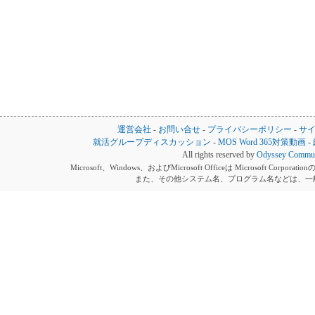
運営会社
-
お問い合せ
-
プライバシーポリシー
-
サ
就活グループディスカッション
-
MOS Word 365対策動画
-
All rights reserved by
Odyssey Communi
Microsoft、Windows、およびMicrosoft Officeは Microsoft 
また、その他システム名、プログラム名などは、一