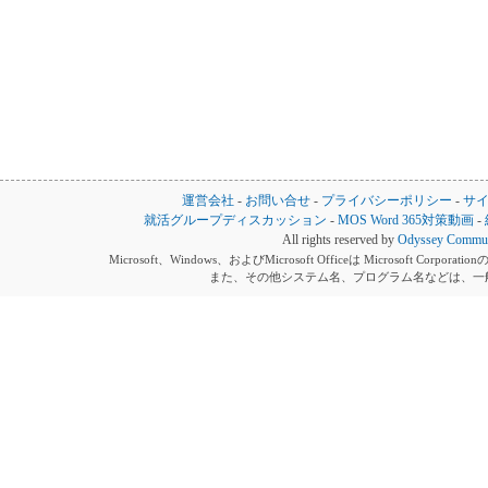
運営会社
-
お問い合せ
-
プライバシーポリシー
-
サ
就活グループディスカッション
-
MOS Word 365対策動画
-
All rights reserved by
Odyssey Communi
Microsoft、Windows、およびMicrosoft Officeは Microsoft 
また、その他システム名、プログラム名などは、一