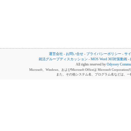
運営会社
-
お問い合せ
-
プライバシーポリシー
-
サ
就活グループディスカッション
-
MOS Word 365対策動画
-
All rights reserved by
Odyssey Communi
Microsoft、Windows、およびMicrosoft Officeは Microsoft 
また、その他システム名、プログラム名などは、一