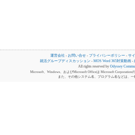
運営会社
-
お問い合せ
-
プライバシーポリシー
-
サ
就活グループディスカッション
-
MOS Word 365対策動画
-
All rights reserved by
Odyssey Communi
Microsoft、Windows、およびMicrosoft Officeは Microsoft 
また、その他システム名、プログラム名などは、一