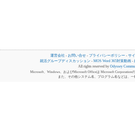
運営会社
-
お問い合せ
-
プライバシーポリシー
-
サ
就活グループディスカッション
-
MOS Word 365対策動画
-
All rights reserved by
Odyssey Communi
Microsoft、Windows、およびMicrosoft Officeは Microsoft 
また、その他システム名、プログラム名などは、一