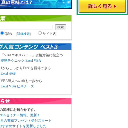
Q&A
サイト内
（
詳細検索
）
「VBAエキスパート」資格対策に役立つ
即効テクニック Excel VBA
1からしっかりExcelを習得できる
Excel 基礎
VBA達人への道も一歩から
Excel VBA ビギナーズ
の皆様にお知らせです。
3 VBAセミナー情報、更新！
3 8月の書籍プレゼント受付スタート
6 おすすめサイトを更新しました