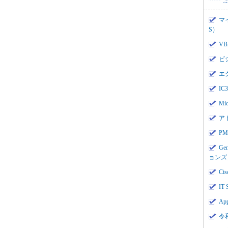
マ
S）
V
ビ
エ
I
Mi
ア
PMI
Ge
ョンズ
Cis
IT 
App
令