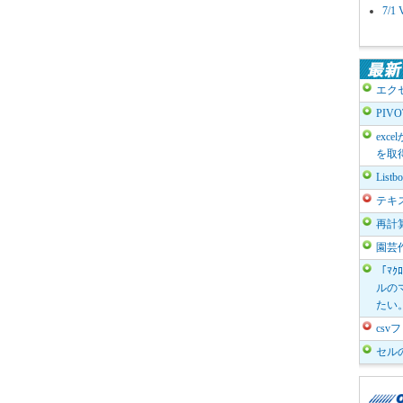
7/
エク
PIV
exc
を取
List
テキ
再計
園芸
「ﾏｸ
ルのマ
たい
cs
セル