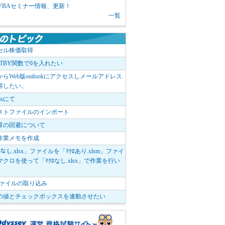
1 VBAセミナー情報、更新！
一覧
セル株価取得
OTBY関数で0を入れたい
elからWeb版outlookにアクセスしメールアドレス
得したい。
boxにて
ストファイルのインポート
算の回避について
作業メモを作成
ﾛなし.xlsx」ファイルを「ﾏｸﾛあり.xlsm」ファイ
クロを使って「ﾏｸﾛなし.xlsx」で作業を行い
。
vファイルの取り込み
の値とチェックボックスを連動させたい