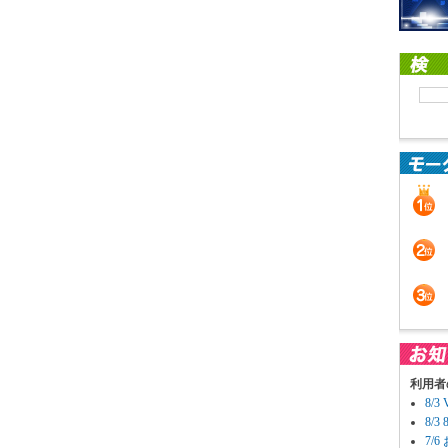
利用者
8/
8/
7/