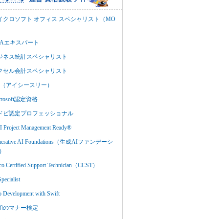
イクロソフト オフィス スペシャリスト（MO
BAエキスパート
ジネス統計スペシャリスト
クセル会計スペシャリスト
C3（アイシースリー）
crosoft認定資格
ドビ認定プロフェッショナル
 Project Management Ready®
nerative AI Foundations（生成AIファンデーシ
）
co Certified Support Technician（CCST）
Specialist
 Development with Swift
和のマナー検定