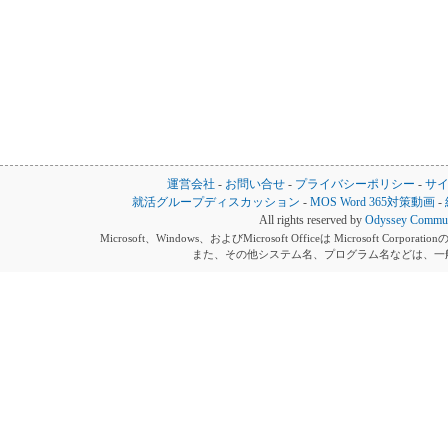
運営会社
-
お問い合せ
-
プライバシーポリシー
-
サ
就活グループディスカッション
-
MOS Word 365対策動画
-
All rights reserved by
Odyssey Communi
Microsoft、Windows、およびMicrosoft Officeは Microsoft 
また、その他システム名、プログラム名などは、一