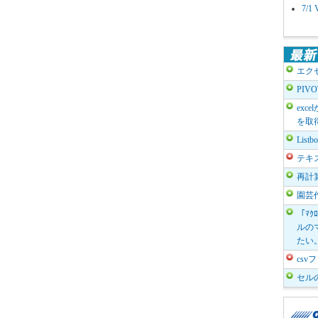
7/
エク
PIV
exc
を取
List
テキ
再計
園芸
「ﾏｸ
ルのマ
たい
cs
セル