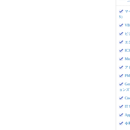
マ
S）
V
ビ
エ
I
Mi
ア
PMI
Ge
ョンズ
Cis
IT 
App
令