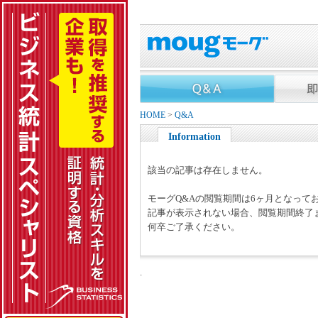
HOME
>
Q&A
Information
該当の記事は存在しません。
モーグQ&Aの閲覧期間は6ヶ月となって
記事が表示されない場合、閲覧期間終了
何卒ご了承ください。