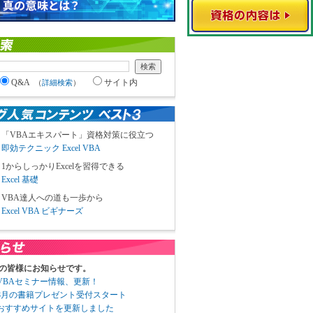
Q&A
サイト内
（
詳細検索
）
「VBAエキスパート」資格対策に役立つ
即効テクニック Excel VBA
1からしっかりExcelを習得できる
Excel 基礎
VBA達人への道も一歩から
Excel VBA ビギナーズ
の皆様にお知らせです。
3 VBAセミナー情報、更新！
3 8月の書籍プレゼント受付スタート
6 おすすめサイトを更新しました