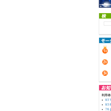
利用者
8/
8/
7/