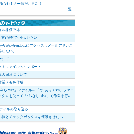
1 VBAセミナー情報、更新！
一覧
セル株価取得
OTBY関数で0を入れたい
elからWeb版outlookにアクセスしメールアドレス
得したい。
boxにて
ストファイルのインポート
算の回避について
作業メモを作成
ﾛなし.xlsx」ファイルを「ﾏｸﾛあり.xlsm」ファイ
クロを使って「ﾏｸﾛなし.xlsx」で作業を行い
。
vファイルの取り込み
の値とチェックボックスを連動させたい