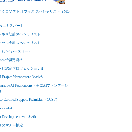
イクロソフト オフィス スペシャリスト（MO
BAエキスパート
ジネス統計スペシャリスト
クセル会計スペシャリスト
C3（アイシースリー）
crosoft認定資格
ドビ認定プロフェッショナル
 Project Management Ready®
nerative AI Foundations（生成AIファンデーシ
）
co Certified Support Technician（CCST）
Specialist
 Development with Swift
和のマナー検定