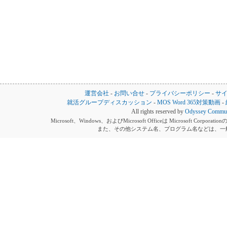
運営会社
-
お問い合せ
-
プライバシーポリシー
-
サ
就活グループディスカッション
-
MOS Word 365対策動画
-
All rights reserved by
Odyssey Communi
Microsoft、Windows、およびMicrosoft Officeは Microsoft 
また、その他システム名、プログラム名などは、一