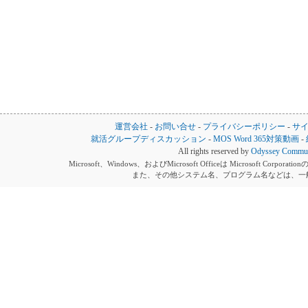
運営会社
-
お問い合せ
-
プライバシーポリシー
-
サ
就活グループディスカッション
-
MOS Word 365対策動画
-
All rights reserved by
Odyssey Communi
Microsoft、Windows、およびMicrosoft Officeは Microsoft 
また、その他システム名、プログラム名などは、一