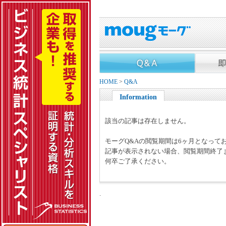
HOME
>
Q&A
Information
該当の記事は存在しません。
モーグQ&Aの閲覧期間は6ヶ月となって
記事が表示されない場合、閲覧期間終了
何卒ご了承ください。