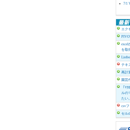
7/
エク
PIV
exc
を取
List
テキ
再計
園芸
「ﾏｸ
ルのマ
たい
cs
セル