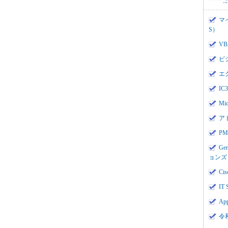
マ
S）
V
ビ
エ
I
Mi
ア
PMI
Ge
ョンズ
Cis
IT 
App
令