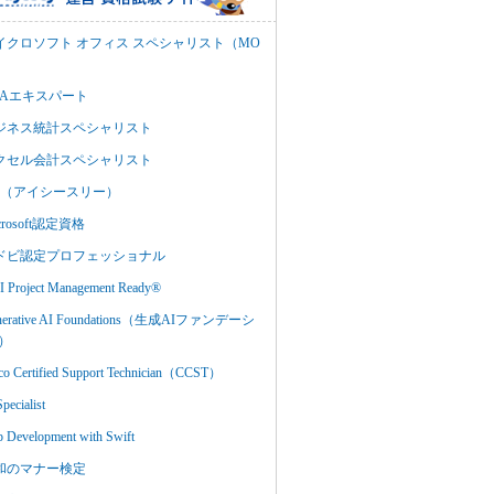
イクロソフト オフィス スペシャリスト（MO
BAエキスパート
ジネス統計スペシャリスト
クセル会計スペシャリスト
C3（アイシースリー）
crosoft認定資格
ドビ認定プロフェッショナル
 Project Management Ready®
nerative AI Foundations（生成AIファンデーシ
）
co Certified Support Technician（CCST）
Specialist
 Development with Swift
和のマナー検定