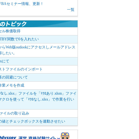
1 VBAセミナー情報、更新！
一覧
セル株価取得
OTBY関数で0を入れたい
elからWeb版outlookにアクセスしメールアドレス
得したい。
boxにて
ストファイルのインポート
算の回避について
作業メモを作成
ﾛなし.xlsx」ファイルを「ﾏｸﾛあり.xlsm」ファイ
クロを使って「ﾏｸﾛなし.xlsx」で作業を行い
。
vファイルの取り込み
の値とチェックボックスを連動させたい