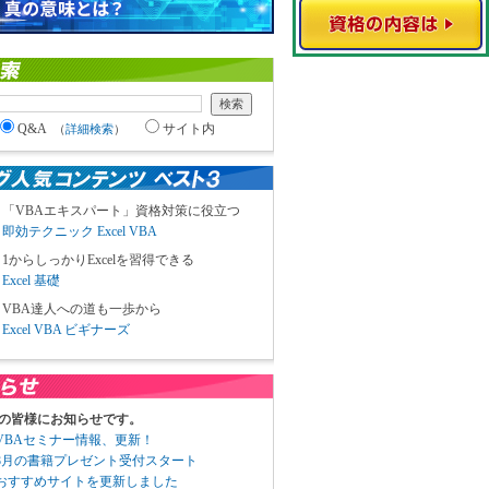
Q&A
サイト内
（
詳細検索
）
「VBAエキスパート」資格対策に役立つ
即効テクニック Excel VBA
1からしっかりExcelを習得できる
Excel 基礎
VBA達人への道も一歩から
Excel VBA ビギナーズ
の皆様にお知らせです。
3 VBAセミナー情報、更新！
3 8月の書籍プレゼント受付スタート
6 おすすめサイトを更新しました