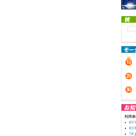
利用者
8/
8/
7/