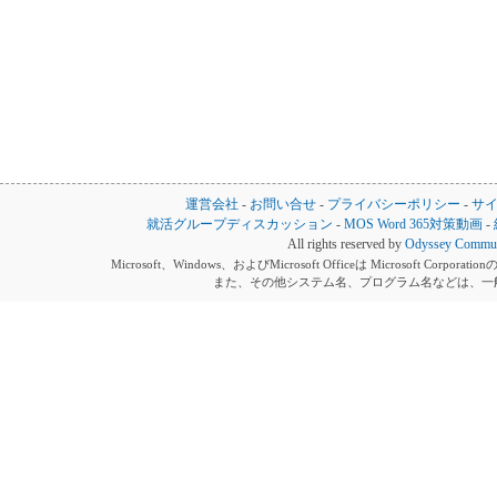
運営会社
-
お問い合せ
-
プライバシーポリシー
-
サ
就活グループディスカッション
-
MOS Word 365対策動画
-
All rights reserved by
Odyssey Communi
Microsoft、Windows、およびMicrosoft Officeは Microsoft 
また、その他システム名、プログラム名などは、一