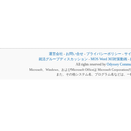
運営会社
-
お問い合せ
-
プライバシーポリシー
-
サ
就活グループディスカッション
-
MOS Word 365対策動画
-
All rights reserved by
Odyssey Communi
Microsoft、Windows、およびMicrosoft Officeは Microsoft 
また、その他システム名、プログラム名などは、一