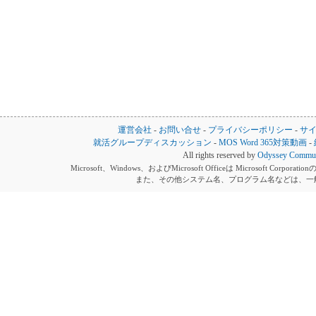
運営会社
-
お問い合せ
-
プライバシーポリシー
-
サ
就活グループディスカッション
-
MOS Word 365対策動画
-
All rights reserved by
Odyssey Communi
Microsoft、Windows、およびMicrosoft Officeは Microsoft 
また、その他システム名、プログラム名などは、一