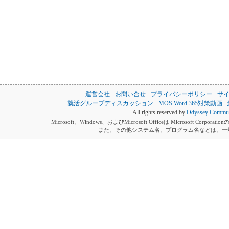
運営会社
-
お問い合せ
-
プライバシーポリシー
-
サ
就活グループディスカッション
-
MOS Word 365対策動画
-
All rights reserved by
Odyssey Communi
Microsoft、Windows、およびMicrosoft Officeは Microsoft 
また、その他システム名、プログラム名などは、一