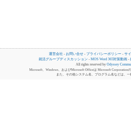
運営会社
-
お問い合せ
-
プライバシーポリシー
-
サ
就活グループディスカッション
-
MOS Word 365対策動画
-
All rights reserved by
Odyssey Communi
Microsoft、Windows、およびMicrosoft Officeは Microsoft 
また、その他システム名、プログラム名などは、一