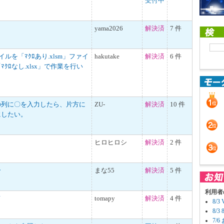
受付中
yama2026
解決済
7 件
ァイルを「ﾏｸﾛあり.xlsm」ファイ
hakutake
解決済
6 件
ｸﾛなし.xlsx」で作業を行い
の列に〇を入力したら、片方に
ZU-
解決済
10 件
にしたい。
ヒロヒロシ
解決済
2 件
ー
まな55
解決済
5 件
利用者
て
tomapy
解決済
4 件
8/
8/
7/