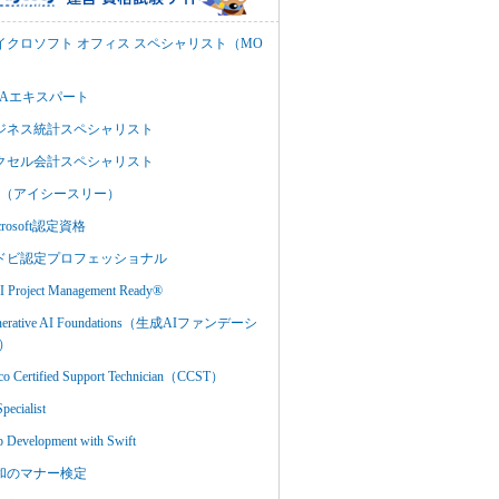
イクロソフト オフィス スペシャリスト（MO
BAエキスパート
ジネス統計スペシャリスト
クセル会計スペシャリスト
C3（アイシースリー）
crosoft認定資格
ドビ認定プロフェッショナル
 Project Management Ready®
nerative AI Foundations（生成AIファンデーシ
）
co Certified Support Technician（CCST）
Specialist
 Development with Swift
和のマナー検定