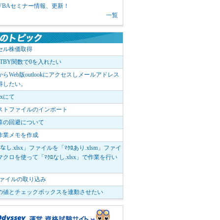
1 VBAセミナー情報、更新！
一覧
セル株価取得
OTBY関数で0を入れたい
elからWeb版outlookにアクセスしメールアドレス
得したい。
boxにて
ストファイルのインポート
算の回避について
作業メモを作成
ﾛなし.xlsx」ファイルを「ﾏｸﾛあり.xlsm」ファイ
クロを使って「ﾏｸﾛなし.xlsx」で作業を行い
。
vファイルの取り込み
の値とチェックボックスを連動させたい