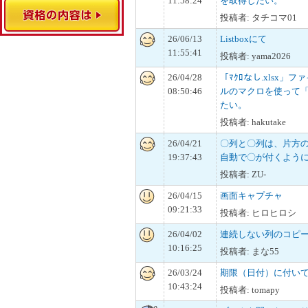
11:58:24
を取得したい。
投稿者: タチコマ01
26/06/13
Listboxにて
11:55:41
投稿者: yama2026
26/04/28
「ﾏｸﾛなし.xlsx」フ
08:50:46
ルのマクロを使って「ﾏ
たい。
投稿者: hakutake
26/04/21
〇列と〇列は、片方
19:37:43
自動で〇が付くよう
投稿者: ZU-
26/04/15
画面キャプチャ
09:21:33
投稿者: ヒロヒロシ
26/04/02
連続しない列のコピ
10:16:25
投稿者: まな55
26/03/24
期限（日付）に付い
10:43:24
投稿者: tomapy