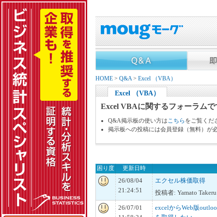
HOME
>
Q&A
>
Excel （VBA）
Excel （VBA）
Excel VBAに関するフォーラム
Q&A掲示板の使い方は
こちら
をご覧くだ
掲示板への投稿には会員登録（無料）が
困り度
更新日時
26/08/04
エクセル株価取得
21:24:51
投稿者: Yamato Takeru
26/07/01
excelからWeb版ou