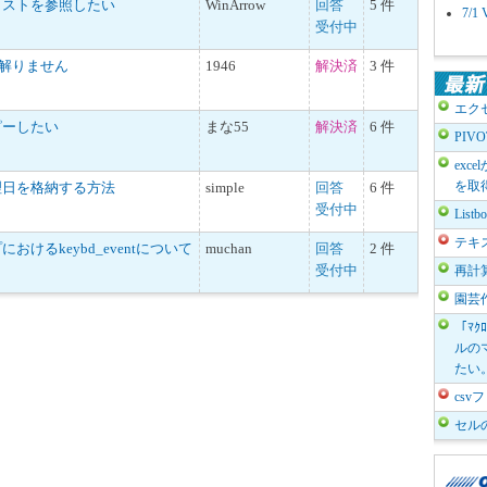
リストを参照したい
WinArrow
回答
5 件
7/
受付中
が解りません
1946
解決済
3 件
エク
ピーしたい
まな55
解決済
6 件
PIV
exc
を取
理日を格納する方法
simple
回答
6 件
受付中
List
テキ
けるkeybd_eventについて
muchan
回答
2 件
受付中
再計
園芸
「ﾏｸ
ルのマ
たい
cs
セル