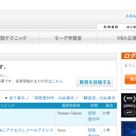
スキ
よう
です。
さい。
必要です。会員登録がまだの方は
こちら
▼
全て表示
／
「回答受付中」のみ表示
／
「解決済」のみ表示
トピック
最新投稿者
状態
返信
Yamato Takeru
回答
0 件
受付中
tlookにアクセスしメールアドレス
Suzu
回答
1 件