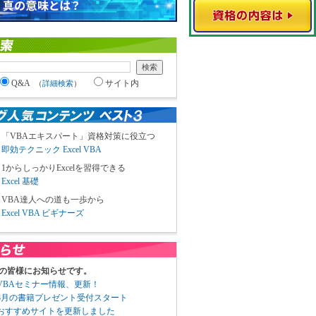
Q&A
サイト内
（
詳細検索
）
「VBAエキスパート」資格対策に役立つ
即効テクニック Excel VBA
1からしっかりExcelを習得できる
Excel 基礎
VBA達人への道も一歩から
Excel VBA ビギナーズ
の皆様にお知らせです。
3 VBAセミナー情報、更新！
3 8月の書籍プレゼント受付スタート
6 おすすめサイトを更新しました