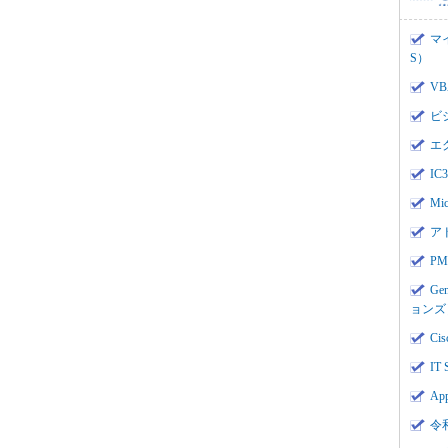
マ
S）
V
ビ
エ
I
Mi
ア
PMI
Ge
ョンズ
Cis
IT 
App
令