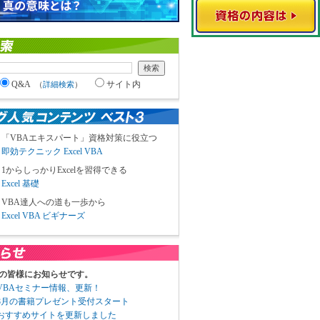
Q&A
サイト内
（
詳細検索
）
「VBAエキスパート」資格対策に役立つ
即効テクニック Excel VBA
1からしっかりExcelを習得できる
Excel 基礎
VBA達人への道も一歩から
Excel VBA ビギナーズ
の皆様にお知らせです。
3 VBAセミナー情報、更新！
3 8月の書籍プレゼント受付スタート
6 おすすめサイトを更新しました