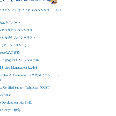
イクロソフト オフィス スペシャリスト（MO
BAエキスパート
ジネス統計スペシャリスト
クセル会計スペシャリスト
C3（アイシースリー）
crosoft認定資格
ドビ認定プロフェッショナル
 Project Management Ready®
nerative AI Foundations（生成AIファンデーシ
）
co Certified Support Technician（CCST）
Specialist
 Development with Swift
和のマナー検定