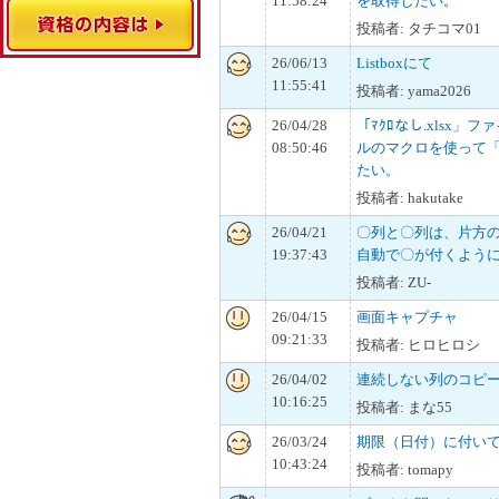
11:58:24
を取得したい。
投稿者: タチコマ01
26/06/13
Listboxにて
11:55:41
投稿者: yama2026
26/04/28
「ﾏｸﾛなし.xlsx」フ
08:50:46
ルのマクロを使って「ﾏ
たい。
投稿者: hakutake
26/04/21
〇列と〇列は、片方
19:37:43
自動で〇が付くよう
投稿者: ZU-
26/04/15
画面キャプチャ
09:21:33
投稿者: ヒロヒロシ
26/04/02
連続しない列のコピ
10:16:25
投稿者: まな55
26/03/24
期限（日付）に付い
10:43:24
投稿者: tomapy