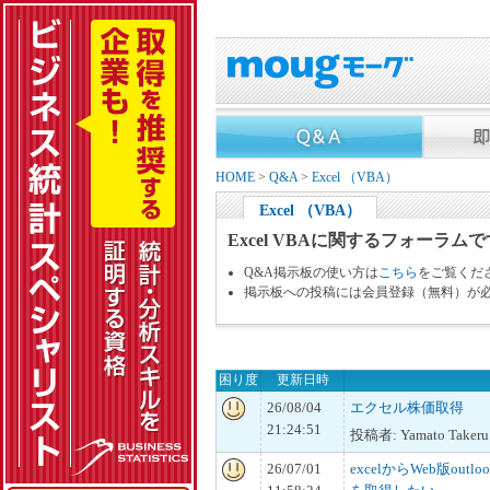
HOME
>
Q&A
>
Excel （VBA）
Excel （VBA）
Excel VBAに関するフォーラム
Q&A掲示板の使い方は
こちら
をご覧くだ
掲示板への投稿には会員登録（無料）が
困り度
更新日時
26/08/04
エクセル株価取得
21:24:51
投稿者: Yamato Takeru
26/07/01
excelからWeb版ou