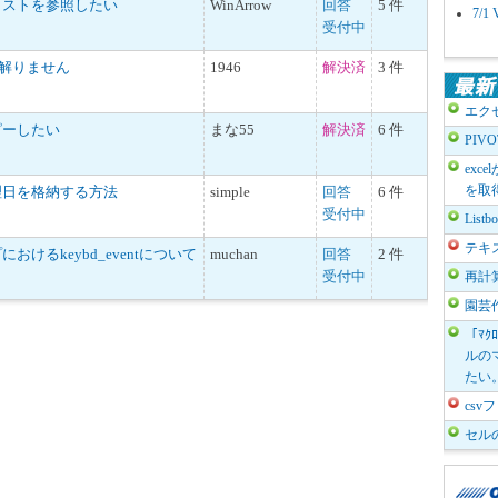
リストを参照したい
WinArrow
回答
5 件
7/
受付中
が解りません
1946
解決済
3 件
エク
ピーしたい
まな55
解決済
6 件
PIV
exc
を取
理日を格納する方法
simple
回答
6 件
受付中
List
テキ
けるkeybd_eventについて
muchan
回答
2 件
受付中
再計
園芸
「ﾏｸ
ルのマ
たい
cs
セル