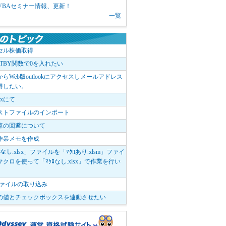
1 VBAセミナー情報、更新！
一覧
セル株価取得
OTBY関数で0を入れたい
elからWeb版outlookにアクセスしメールアドレス
得したい。
boxにて
ストファイルのインポート
算の回避について
作業メモを作成
ﾛなし.xlsx」ファイルを「ﾏｸﾛあり.xlsm」ファイ
クロを使って「ﾏｸﾛなし.xlsx」で作業を行い
。
vファイルの取り込み
の値とチェックボックスを連動させたい