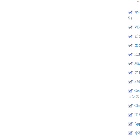
マ
S）
V
ビ
エ
I
Mi
ア
PMI
Ge
ョンズ
Cis
IT 
App
令