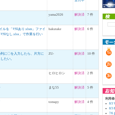
受付中
yama2026
解決済
7 件
ァイルを「ﾏｸﾛあり.xlsm」ファイ
hakutake
解決済
6 件
ｸﾛなし.xlsx」で作業を行い
の列に〇を入力したら、片方に
ZU-
解決済
10 件
にしたい。
ヒロヒロシ
解決済
2 件
ー
まな55
解決済
5 件
利用者
て
tomapy
解決済
4 件
8/
8/
7/