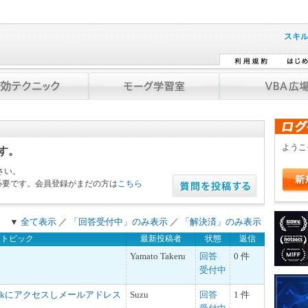
スキ
よう
です。
さい。
必要です。会員登録がまだの方は
こちら
▼
全て表示
／
「回答受付中」のみ表示
／
「解決済」のみ表示
トピック
最新投稿者
状態
返信
Yamato Takeru
回答
0 件
受付中
tlookにアクセスしメールアドレス
Suzu
回答
1 件