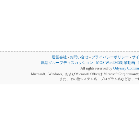
運営会社
-
お問い合せ
-
プライバシーポリシー
-
サ
就活グループディスカッション
-
MOS Word 365対策動画
-
All rights reserved by
Odyssey Communi
Microsoft、Windows、およびMicrosoft Officeは Microsoft 
また、その他システム名、プログラム名などは、一