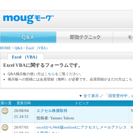
HOME
>
Q&A
>
Excel （VBA）
Excel （VBA）
Excel VBAに関するフォーラムです。
Q&A掲示板の使い方は
こちら
をご覧ください。
掲示板への投稿には会員登録（無料）が必要です。会員登録がまだの方は
こち
▼
全て表示
／
「回答受付中」
困り度
更新日時
トピック
26/08/04
エクセル株価取得
Y
21:24:51
投稿者: Yamato Takeru
26/07/01
excelからWeb版outlookにアクセスしメールアドレス
S