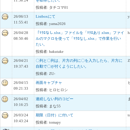
11:58:24
を取得したい。
投稿者: タチコマ01
26/06/13
Listboxにて
y
11:55:41
投稿者: yama2026
26/04/28
「ﾏｸﾛなし.xlsx」ファイルを「ﾏｸﾛあり.xlsm」ファイ
h
08:50:46
ルのマクロを使って「ﾏｸﾛなし.xlsx」で作業を行い
たい。
投稿者: hakutake
26/04/21
〇列と〇列は、片方の列に〇を入力したら、片方に
Z
19:37:43
自動で〇が付くようにしたい。
投稿者: ZU-
26/04/15
画面キャプチャ
09:21:33
投稿者: ヒロヒロシ
26/04/02
連続しない列のコピー
10:16:25
投稿者: まな55
26/03/24
期限（日付）に付いて
t
10:43:24
投稿者: tomapy