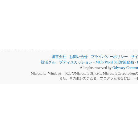
運営会社
-
お問い合せ
-
プライバシーポリシー
-
サ
就活グループディスカッション
-
MOS Word 365対策動画
-
All rights reserved by
Odyssey Communi
Microsoft、Windows、およびMicrosoft Officeは Microsoft 
また、その他システム名、プログラム名などは、一