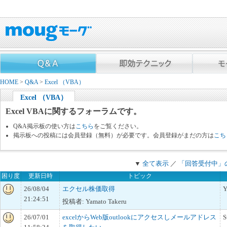
HOME
>
Q&A
>
Excel （VBA）
Excel （VBA）
Excel VBAに関するフォーラムです。
Q&A掲示板の使い方は
こちら
をご覧ください。
掲示板への投稿には会員登録（無料）が必要です。会員登録がまだの方は
こち
▼
全て表示
／
「回答受付中」
困り度
更新日時
トピック
26/08/04
エクセル株価取得
Y
21:24:51
投稿者: Yamato Takeru
26/07/01
excelからWeb版outlookにアクセスしメールアドレス
S