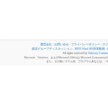
運営会社
-
お問い合せ
-
プライバシーポリシー
-
サ
就活グループディスカッション
-
MOS Word 365対策動画
-
All rights reserved by
Odyssey Communi
Microsoft、Windows、およびMicrosoft Officeは Microsoft 
また、その他システム名、プログラム名などは、一