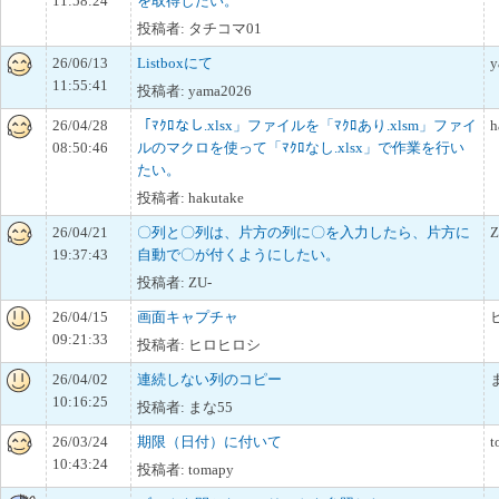
11:58:24
を取得したい。
投稿者: タチコマ01
26/06/13
Listboxにて
y
11:55:41
投稿者: yama2026
26/04/28
「ﾏｸﾛなし.xlsx」ファイルを「ﾏｸﾛあり.xlsm」ファイ
h
08:50:46
ルのマクロを使って「ﾏｸﾛなし.xlsx」で作業を行い
たい。
投稿者: hakutake
26/04/21
〇列と〇列は、片方の列に〇を入力したら、片方に
Z
19:37:43
自動で〇が付くようにしたい。
投稿者: ZU-
26/04/15
画面キャプチャ
09:21:33
投稿者: ヒロヒロシ
26/04/02
連続しない列のコピー
10:16:25
投稿者: まな55
26/03/24
期限（日付）に付いて
t
10:43:24
投稿者: tomapy