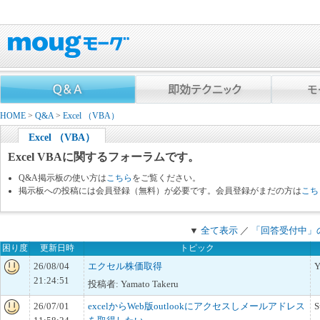
HOME
>
Q&A
>
Excel （VBA）
Excel （VBA）
Excel VBAに関するフォーラムです。
Q&A掲示板の使い方は
こちら
をご覧ください。
掲示板への投稿には会員登録（無料）が必要です。会員登録がまだの方は
こち
▼
全て表示
／
「回答受付中」
困り度
更新日時
トピック
26/08/04
エクセル株価取得
Y
21:24:51
投稿者: Yamato Takeru
26/07/01
excelからWeb版outlookにアクセスしメールアドレス
S