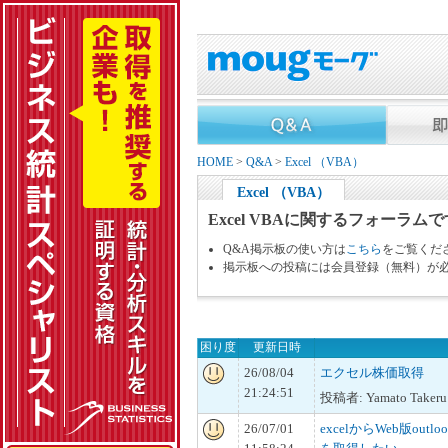
HOME
>
Q&A
>
Excel （VBA）
Excel （VBA）
Excel VBAに関するフォーラム
Q&A掲示板の使い方は
こちら
をご覧くだ
掲示板への投稿には会員登録（無料）が
困り度
更新日時
26/08/04
エクセル株価取得
21:24:51
投稿者: Yamato Takeru
26/07/01
excelからWeb版ou