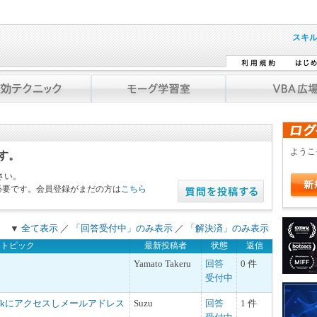
スキ
よう
です。
さい。
必要です。会員登録がまだの方は
こちら
▼
全て表示
／
「回答受付中」のみ表示
／
「解決済」のみ表示
トピック
最新投稿者
状態
返信
Yamato Takeru
回答
0 件
受付中
tlookにアクセスしメールアドレス
Suzu
回答
1 件