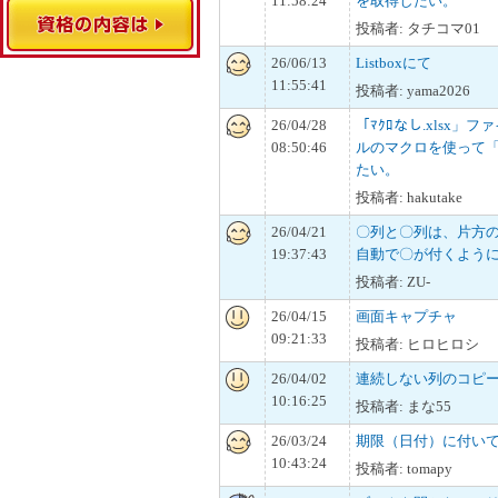
11:58:24
を取得したい。
投稿者: タチコマ01
26/06/13
Listboxにて
11:55:41
投稿者: yama2026
26/04/28
「ﾏｸﾛなし.xlsx」フ
08:50:46
ルのマクロを使って「ﾏ
たい。
投稿者: hakutake
26/04/21
〇列と〇列は、片方
19:37:43
自動で〇が付くよう
投稿者: ZU-
26/04/15
画面キャプチャ
09:21:33
投稿者: ヒロヒロシ
26/04/02
連続しない列のコピ
10:16:25
投稿者: まな55
26/03/24
期限（日付）に付い
10:43:24
投稿者: tomapy