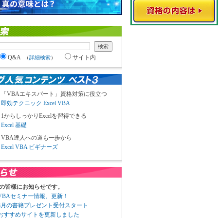
Q&A
サイト内
（
詳細検索
）
「VBAエキスパート」資格対策に役立つ
即効テクニック Excel VBA
1からしっかりExcelを習得できる
Excel 基礎
VBA達人への道も一歩から
Excel VBA ビギナーズ
の皆様にお知らせです。
3 VBAセミナー情報、更新！
3 8月の書籍プレゼント受付スタート
6 おすすめサイトを更新しました