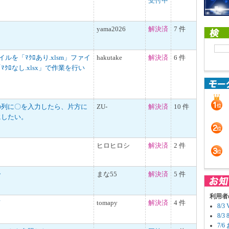
受付中
yama2026
解決済
7 件
ァイルを「ﾏｸﾛあり.xlsm」ファイ
hakutake
解決済
6 件
ｸﾛなし.xlsx」で作業を行い
の列に〇を入力したら、片方に
ZU-
解決済
10 件
にしたい。
ヒロヒロシ
解決済
2 件
ー
まな55
解決済
5 件
利用者
て
tomapy
解決済
4 件
8/
8/
7/