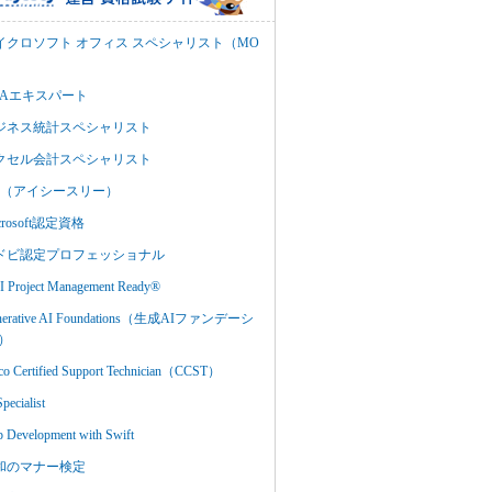
イクロソフト オフィス スペシャリスト（MO
BAエキスパート
ジネス統計スペシャリスト
クセル会計スペシャリスト
C3（アイシースリー）
crosoft認定資格
ドビ認定プロフェッショナル
 Project Management Ready®
nerative AI Foundations（生成AIファンデーシ
）
co Certified Support Technician（CCST）
Specialist
 Development with Swift
和のマナー検定