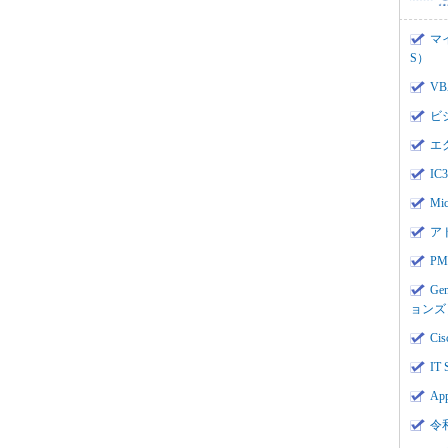
マ
S）
V
ビ
エ
I
Mi
ア
PMI
Ge
ョンズ
Cis
IT 
App
令