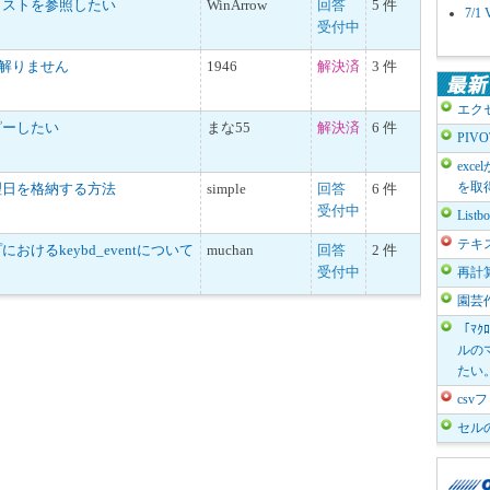
リストを参照したい
WinArrow
回答
5 件
7/
受付中
が解りません
1946
解決済
3 件
エク
ピーしたい
まな55
解決済
6 件
PIV
exc
を取
理日を格納する方法
simple
回答
6 件
受付中
List
テキ
けるkeybd_eventについて
muchan
回答
2 件
受付中
再計
園芸
「ﾏｸ
ルのマ
たい
cs
セル