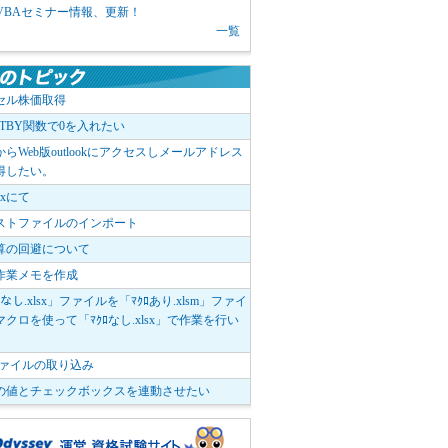
1 VBAセミナー情報、更新！
一覧
セル株価取得
OTBY関数で0を入れたい
elからWeb版outlookにアクセスしメールアドレス
得したい。
boxにて
ストファイルのインポート
算の回避について
作業メモを作成
ﾛなし.xlsx」ファイルを「ﾏｸﾛあり.xlsm」ファイ
クロを使って「ﾏｸﾛなし.xlsx」で作業を行い
。
vファイルの取り込み
の値とチェックボックスを連動させたい