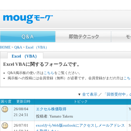
HOME
>
Q&A
>
Excel （VBA）
Excel （VBA）
Excel VBAに関するフォーラムです。
Q&A掲示板の使い方は
こちら
をご覧ください。
掲示板への投稿には会員登録（無料）が必要です。会員登録がまだの方は
こち
▼
全て表示
／
「回答受付中」
困り度
更新日時
トピック
26/08/04
エクセル株価取得
Y
21:24:51
投稿者: Yamato Takeru
26/07/01
excelからWeb版outlookにアクセスしメールアドレス
S