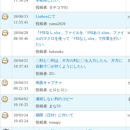
11:58:24
を取得したい。
投稿者: タチコマ01
26/06/13
Listboxにて
y
11:55:41
投稿者: yama2026
26/04/28
「ﾏｸﾛなし.xlsx」ファイルを「ﾏｸﾛあり.xlsm」ファイ
h
08:50:46
ルのマクロを使って「ﾏｸﾛなし.xlsx」で作業を行い
たい。
投稿者: hakutake
26/04/21
〇列と〇列は、片方の列に〇を入力したら、片方に
Z
19:37:43
自動で〇が付くようにしたい。
投稿者: ZU-
26/04/15
画面キャプチャ
09:21:33
投稿者: ヒロヒロシ
26/04/02
連続しない列のコピー
10:16:25
投稿者: まな55
26/03/24
期限（日付）に付いて
t
10:43:24
投稿者: tomapy