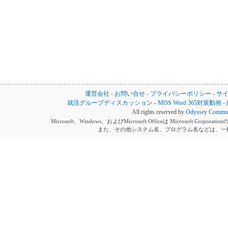
運営会社
-
お問い合せ
-
プライバシーポリシー
-
サ
就活グループディスカッション
-
MOS Word 365対策動画
-
All rights reserved by
Odyssey Communi
Microsoft、Windows、およびMicrosoft Officeは Microsoft 
また、その他システム名、プログラム名などは、一