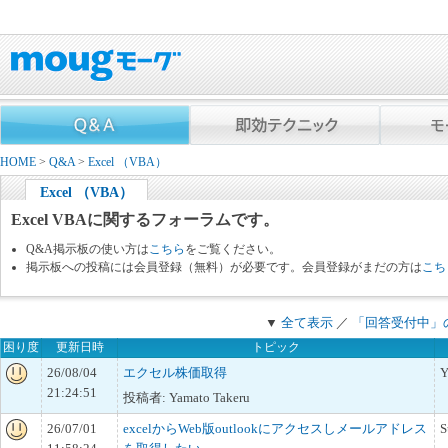
HOME
>
Q&A
>
Excel （VBA）
Excel （VBA）
Excel VBAに関するフォーラムです。
Q&A掲示板の使い方は
こちら
をご覧ください。
掲示板への投稿には会員登録（無料）が必要です。会員登録がまだの方は
こち
▼
全て表示
／
「回答受付中」
困り度
更新日時
トピック
26/08/04
エクセル株価取得
Y
21:24:51
投稿者: Yamato Takeru
26/07/01
excelからWeb版outlookにアクセスしメールアドレス
S