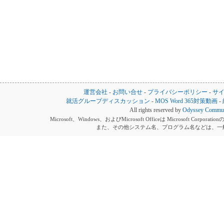
運営会社
-
お問い合せ
-
プライバシーポリシー
-
サ
就活グループディスカッション
-
MOS Word 365対策動画
-
All rights reserved by
Odyssey Communi
Microsoft、Windows、およびMicrosoft Officeは Microsoft 
また、その他システム名、プログラム名などは、一