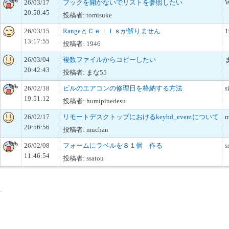
26/03/17
ブックを開かないでリストを参照したい
W
20:50:45
投稿者: tomisuke
26/03/15
RangeとＣｅｌｌｓが解りません
1
13:17:55
投稿者: 1946
26/03/04
複数ファイルからコピーしたい
20:42:43
投稿者: まな55
26/02/18
ビルのエアコンの修理日を格納する方法
s
19:51:12
投稿者: humipinedesu
26/02/17
リモートデスクトップにおけるkeybd_eventについて
m
20:56:56
投稿者: muchan
26/02/08
フォームにラベルを８１個 作る
s
11:46:54
投稿者: ssatou