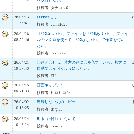
11:58:24
を取得したい。
投稿者: タチコマ01
26/06/13
Listboxにて
y
11:55:41
投稿者: yama2026
26/04/28
「ﾏｸﾛなし.xlsx」ファイルを「ﾏｸﾛあり.xlsm」ファイ
h
08:50:46
ルのマクロを使って「ﾏｸﾛなし.xlsx」で作業を行い
たい。
投稿者: hakutake
26/04/21
〇列と〇列は、片方の列に〇を入力したら、片方に
Z
19:37:43
自動で〇が付くようにしたい。
投稿者: ZU-
26/04/15
画面キャプチャ
09:21:33
投稿者: ヒロヒロシ
26/04/02
連続しない列のコピー
10:16:25
投稿者: まな55
26/03/24
期限（日付）に付いて
t
10:43:24
投稿者: tomapy