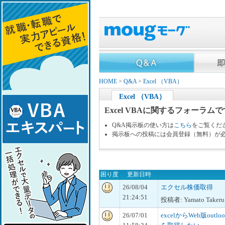
HOME
>
Q&A
>
Excel （VBA）
Excel （VBA）
Excel VBAに関するフォーラム
Q&A掲示板の使い方は
こちら
をご覧くだ
掲示板への投稿には会員登録（無料）が
困り度
更新日時
26/08/04
エクセル株価取得
21:24:51
投稿者: Yamato Takeru
26/07/01
excelからWeb版ou