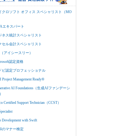
イクロソフト オフィス スペシャリスト（MO
BAエキスパート
ジネス統計スペシャリスト
クセル会計スペシャリスト
C3（アイシースリー）
crosoft認定資格
ドビ認定プロフェッショナル
 Project Management Ready®
nerative AI Foundations（生成AIファンデーシ
）
co Certified Support Technician（CCST）
Specialist
 Development with Swift
和のマナー検定