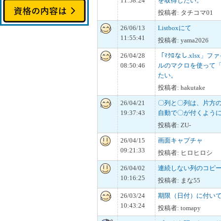
11:58:24
を取得したい。
投稿者: タチコマ01
26/06/13
Listboxにて
11:55:41
投稿者: yama2026
26/04/28
「ﾏｸﾛなし.xlsx」フ
08:50:46
ルのマクロを使って「ﾏ
たい。
投稿者: hakutake
26/04/21
〇列と〇列は、片方
19:37:43
自動で〇が付くよう
投稿者: ZU-
26/04/15
画面キャプチャ
09:21:33
投稿者: ヒロヒロシ
26/04/02
連続しない列のコピ
10:16:25
投稿者: まな55
26/03/24
期限（日付）に付い
10:43:24
投稿者: tomapy