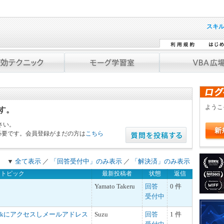
スキ
よう
です。
さい。
必要です。会員登録がまだの方は
こちら
▼
全て表示
／
「回答受付中」のみ表示
／
「解決済」のみ表示
トピック
最新投稿者
状態
返信
Yamato Takeru
回答
0 件
受付中
tlookにアクセスしメールアドレス
Suzu
回答
1 件