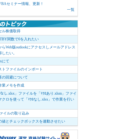
1 VBAセミナー情報、更新！
一覧
セル株価取得
OTBY関数で0を入れたい
elからWeb版outlookにアクセスしメールアドレス
得したい。
boxにて
ストファイルのインポート
算の回避について
作業メモを作成
ﾛなし.xlsx」ファイルを「ﾏｸﾛあり.xlsm」ファイ
クロを使って「ﾏｸﾛなし.xlsx」で作業を行い
。
vファイルの取り込み
の値とチェックボックスを連動させたい