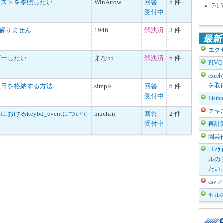
リストを参照したい
WinArrow
回答
5 件
7/
受付中
が解りません
1946
解決済
3 件
エク
ピーしたい
まな55
解決済
6 件
PIV
exc
を取
理日を格納する方法
simple
回答
6 件
受付中
List
テキ
けるkeybd_eventについて
muchan
回答
2 件
受付中
再計
園芸
「ﾏｸ
ルのマ
たい
cs
セル