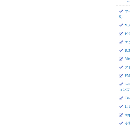
マ
S）
V
ビ
エ
I
Mi
ア
PMI
Ge
ョンズ
Cis
IT 
App
令