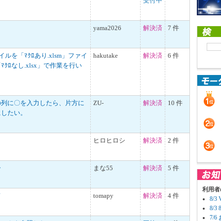
受付中
yama2026
解決済
7 件
ァイルを「ﾏｸﾛあり.xlsm」ファイ
hakutake
解決済
6 件
ｸﾛなし.xlsx」で作業を行い
の列に〇を入力したら、片方に
ZU-
解決済
10 件
にしたい。
ヒロヒロシ
解決済
2 件
ー
まな55
解決済
5 件
利用者
て
tomapy
解決済
4 件
8/
8/
7/