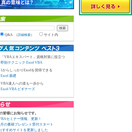
Q&A
サイト内
（
詳細検索
）
「VBAエキスパート」資格対策に役立つ
即効テクニック Excel VBA
1からしっかりExcelを習得できる
Excel 基礎
VBA達人への道も一歩から
Excel VBA ビギナーズ
の皆様にお知らせです。
3 VBAセミナー情報、更新！
3 8月の書籍プレゼント受付スタート
6 おすすめサイトを更新しました