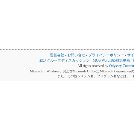
運営会社
-
お問い合せ
-
プライバシーポリシー
-
サ
就活グループディスカッション
-
MOS Word 365対策動画
-
All rights reserved by
Odyssey Communi
Microsoft、Windows、およびMicrosoft Officeは Microsoft 
また、その他システム名、プログラム名などは、一