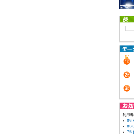
利用者
8/
8/
7/