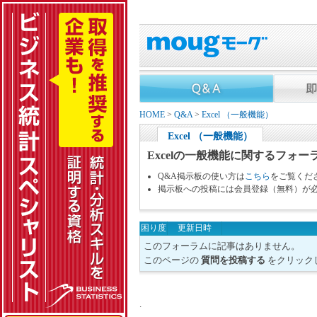
HOME
>
Q&A
>
Excel （一般機能）
Excel （一般機能）
Excelの一般機能に関するフォー
Q&A掲示板の使い方は
こちら
をご覧くだ
掲示板への投稿には会員登録（無料）が
困り度
更新日時
このフォーラムに記事はありません。
このページの
質問を投稿する
をクリック