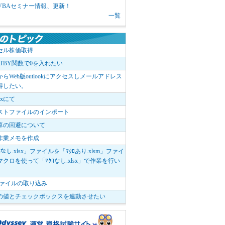
1 VBAセミナー情報、更新！
一覧
セル株価取得
OTBY関数で0を入れたい
elからWeb版outlookにアクセスしメールアドレス
得したい。
boxにて
ストファイルのインポート
算の回避について
作業メモを作成
ﾛなし.xlsx」ファイルを「ﾏｸﾛあり.xlsm」ファイ
クロを使って「ﾏｸﾛなし.xlsx」で作業を行い
。
vファイルの取り込み
の値とチェックボックスを連動させたい