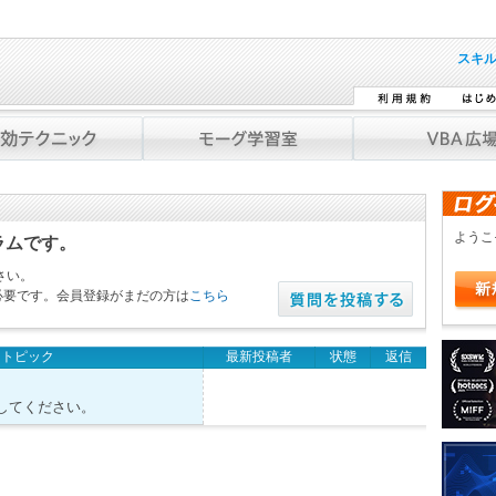
スキ
よう
ラムです。
さい。
必要です。会員登録がまだの方は
こちら
トピック
最新投稿者
状態
返信
してください。