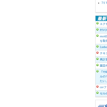
7/
エク
PIV
exc
を取
List
テキ
再計
園芸
「ﾏｸ
ルのマ
たい
cs
セル