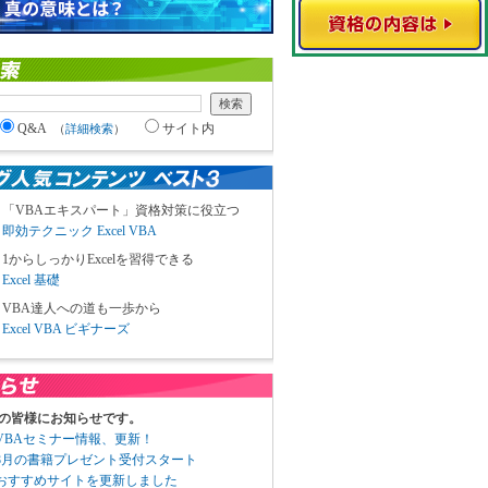
Q&A
サイト内
（
詳細検索
）
「VBAエキスパート」資格対策に役立つ
即効テクニック Excel VBA
1からしっかりExcelを習得できる
Excel 基礎
VBA達人への道も一歩から
Excel VBA ビギナーズ
の皆様にお知らせです。
3 VBAセミナー情報、更新！
3 8月の書籍プレゼント受付スタート
6 おすすめサイトを更新しました