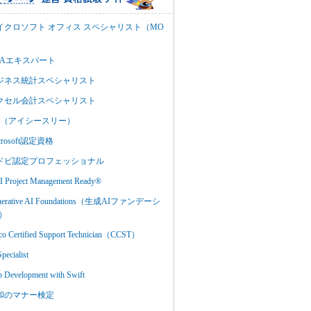
イクロソフト オフィス スペシャリスト（MO
BAエキスパート
ジネス統計スペシャリスト
クセル会計スペシャリスト
C3（アイシースリー）
crosoft認定資格
ドビ認定プロフェッショナル
 Project Management Ready®
nerative AI Foundations（生成AIファンデーシ
）
co Certified Support Technician（CCST）
Specialist
 Development with Swift
和のマナー検定