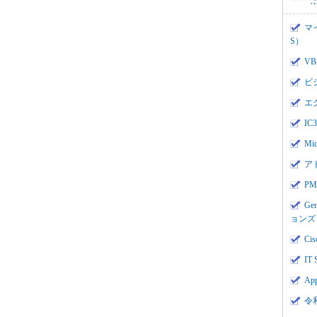
マ
S）
V
ビ
エ
I
Mi
ア
PMI
Ge
ョンズ
Cis
IT 
App
令