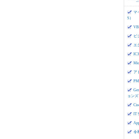
マ
S）
V
ビ
エ
I
Mi
ア
PMI
Ge
ョンズ
Cis
IT 
App
令