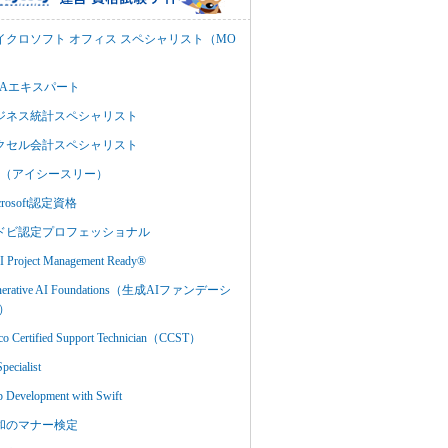
イクロソフト オフィス スペシャリスト（MO
BAエキスパート
ジネス統計スペシャリスト
クセル会計スペシャリスト
C3（アイシースリー）
crosoft認定資格
ドビ認定プロフェッショナル
 Project Management Ready®
nerative AI Foundations（生成AIファンデーシ
）
co Certified Support Technician（CCST）
Specialist
 Development with Swift
和のマナー検定