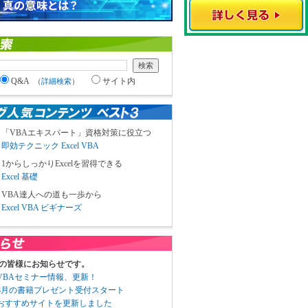
Q&A
サイト内
（
詳細検索
）
「VBAエキスパート」資格対策に役立つ
即効テクニック Excel VBA
1からしっかりExcelを習得できる
Excel 基礎
VBA達人への道も一歩から
Excel VBA ビギナーズ
の皆様にお知らせです。
3 VBAセミナー情報、更新！
3 8月の書籍プレゼント受付スタート
6 おすすめサイトを更新しました