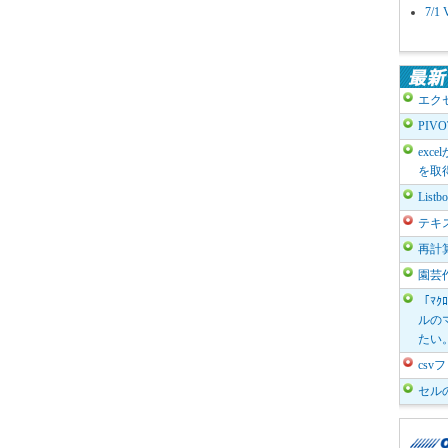
7/
エク
PIV
exc
を取
List
テキ
再計
園芸
「ﾏｸ
ルのマ
たい
cs
セル