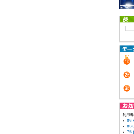
利用者
8/
8/
7/