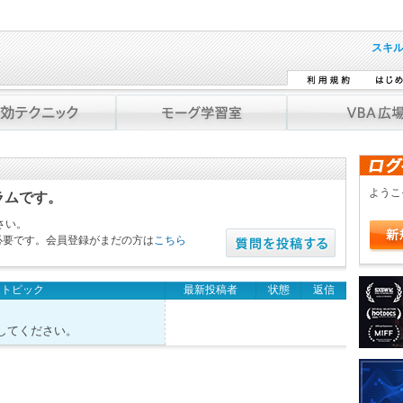
スキ
よう
ラムです。
さい。
必要です。会員登録がまだの方は
こちら
トピック
最新投稿者
状態
返信
してください。