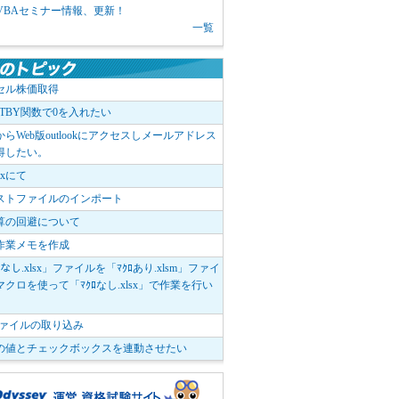
1 VBAセミナー情報、更新！
一覧
セル株価取得
OTBY関数で0を入れたい
elからWeb版outlookにアクセスしメールアドレス
得したい。
boxにて
ストファイルのインポート
算の回避について
作業メモを作成
ﾛなし.xlsx」ファイルを「ﾏｸﾛあり.xlsm」ファイ
クロを使って「ﾏｸﾛなし.xlsx」で作業を行い
。
vファイルの取り込み
の値とチェックボックスを連動させたい