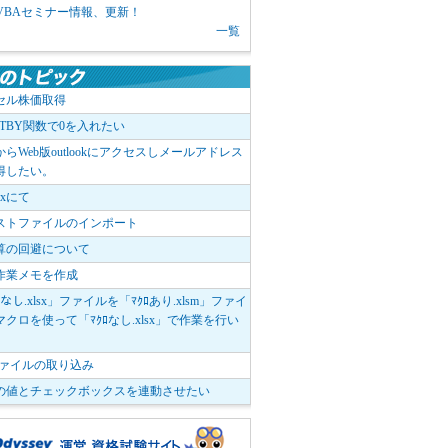
1 VBAセミナー情報、更新！
一覧
セル株価取得
OTBY関数で0を入れたい
elからWeb版outlookにアクセスしメールアドレス
得したい。
boxにて
ストファイルのインポート
算の回避について
作業メモを作成
ﾛなし.xlsx」ファイルを「ﾏｸﾛあり.xlsm」ファイ
クロを使って「ﾏｸﾛなし.xlsx」で作業を行い
。
vファイルの取り込み
の値とチェックボックスを連動させたい