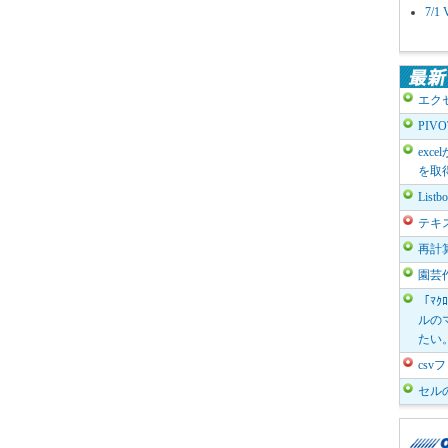
7/
エク
PIV
exc
を取
List
テキ
再計
園芸
「ﾏｸ
ルのマ
たい
cs
セル