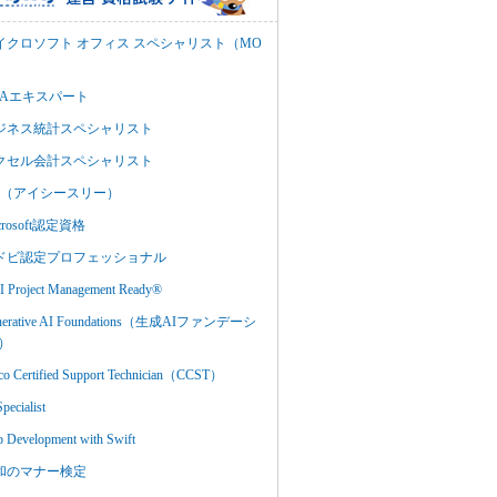
イクロソフト オフィス スペシャリスト（MO
BAエキスパート
ジネス統計スペシャリスト
クセル会計スペシャリスト
C3（アイシースリー）
crosoft認定資格
ドビ認定プロフェッショナル
 Project Management Ready®
nerative AI Foundations（生成AIファンデーシ
）
co Certified Support Technician（CCST）
Specialist
 Development with Swift
和のマナー検定