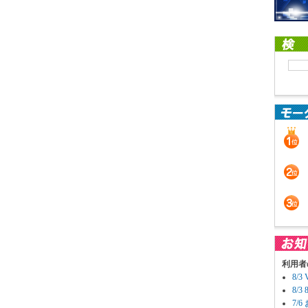
利用者
8/
8/
7/