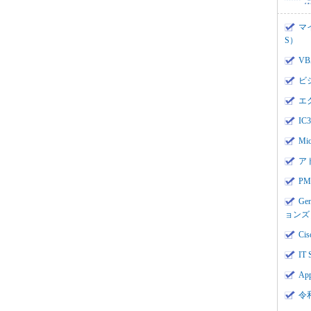
マ
S）
V
ビ
エ
I
Mi
ア
PMI
Ge
ョンズ
Cis
IT 
App
令