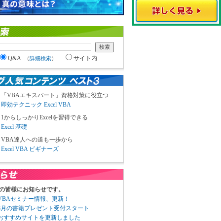
Q&A
サイト内
（
詳細検索
）
「VBAエキスパート」資格対策に役立つ
即効テクニック Excel VBA
1からしっかりExcelを習得できる
Excel 基礎
VBA達人への道も一歩から
Excel VBA ビギナーズ
の皆様にお知らせです。
3 VBAセミナー情報、更新！
3 8月の書籍プレゼント受付スタート
6 おすすめサイトを更新しました