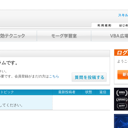
スキ
よう
ラムです。
さい。
必要です。会員登録がまだの方は
こちら
トピック
最新投稿者
状態
返信
してください。