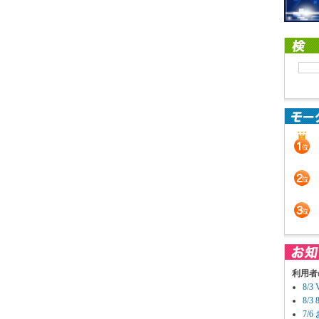
利用者
8/
8/
7/