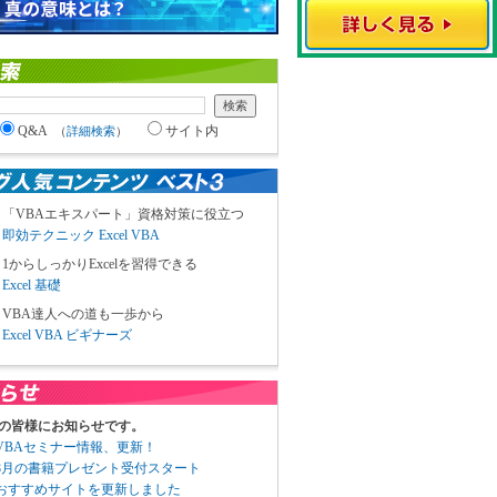
Q&A
サイト内
（
詳細検索
）
「VBAエキスパート」資格対策に役立つ
即効テクニック Excel VBA
1からしっかりExcelを習得できる
Excel 基礎
VBA達人への道も一歩から
Excel VBA ビギナーズ
の皆様にお知らせです。
3 VBAセミナー情報、更新！
3 8月の書籍プレゼント受付スタート
6 おすすめサイトを更新しました