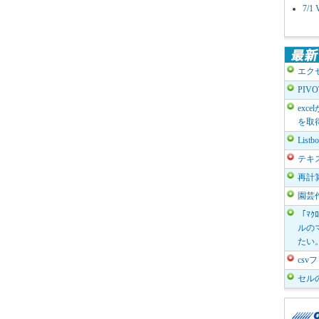
7/
エク
PIV
exc
を取
List
テキ
再計
園芸
「ﾏｸ
ルのマ
たい
cs
セル