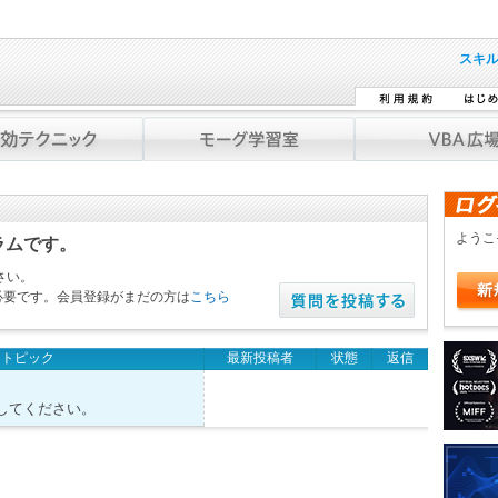
スキ
よう
ラムです。
さい。
必要です。会員登録がまだの方は
こちら
トピック
最新投稿者
状態
返信
してください。