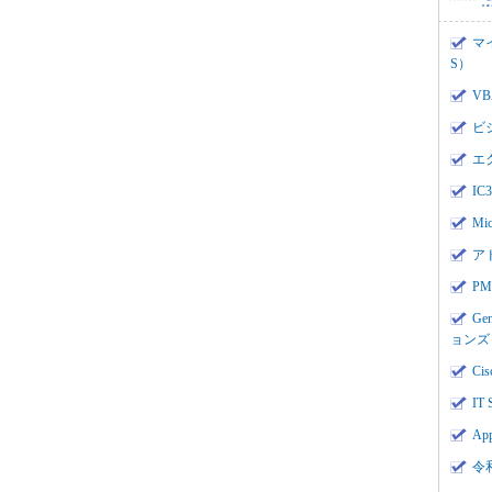
マ
S）
V
ビ
エ
I
Mi
ア
PMI
Ge
ョンズ
Cis
IT 
App
令