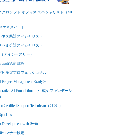
イクロソフト オフィス スペシャリスト（MO
BAエキスパート
ジネス統計スペシャリスト
クセル会計スペシャリスト
C3（アイシースリー）
crosoft認定資格
ドビ認定プロフェッショナル
 Project Management Ready®
nerative AI Foundations（生成AIファンデーシ
）
co Certified Support Technician（CCST）
Specialist
 Development with Swift
和のマナー検定