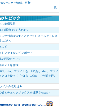
1 VBAセミナー情報、更新！
一覧
セル株価取得
OTBY関数で0を入れたい
elからWeb版outlookにアクセスしメールアドレス
得したい。
boxにて
ストファイルのインポート
算の回避について
作業メモを作成
ﾛなし.xlsx」ファイルを「ﾏｸﾛあり.xlsm」ファイ
クロを使って「ﾏｸﾛなし.xlsx」で作業を行い
。
vファイルの取り込み
の値とチェックボックスを連動させたい