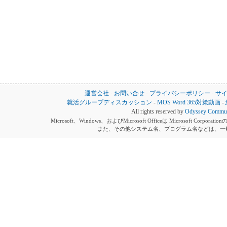
運営会社
-
お問い合せ
-
プライバシーポリシー
-
サ
就活グループディスカッション
-
MOS Word 365対策動画
-
All rights reserved by
Odyssey Communi
Microsoft、Windows、およびMicrosoft Officeは Microsoft 
また、その他システム名、プログラム名などは、一