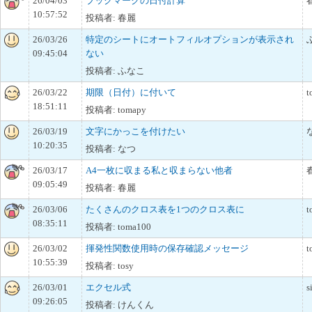
26/04/03
ブックマークの日付計算
10:57:52
投稿者: 春麗
26/03/26
特定のシートにオートフィルオプションが表示され
09:45:04
ない
投稿者: ふなこ
26/03/22
期限（日付）に付いて
t
18:51:11
投稿者: tomapy
26/03/19
文字にかっこを付けたい
10:20:35
投稿者: なつ
26/03/17
A4一枚に収まる私と収まらない他者
09:05:49
投稿者: 春麗
26/03/06
たくさんのクロス表を1つのクロス表に
t
08:35:11
投稿者: toma100
26/03/02
揮発性関数使用時の保存確認メッセージ
t
10:55:39
投稿者: tosy
26/03/01
エクセル式
s
09:26:05
投稿者: けんくん