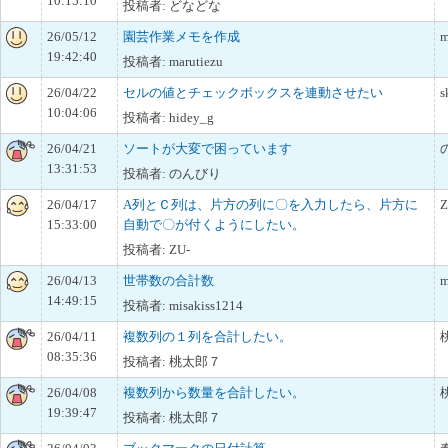
10:15:10
投稿者: どなどな
26/05/12
園芸作業メモを作成
m
19:42:40
投稿者: marutiezu
26/04/22
セルの値とチェックボックスを連動させたい
s
10:04:06
投稿者: hidey_g
26/04/21
ソートが大変で困っています
13:31:53
投稿者: のんびり
26/04/17
A列とＣ列は、片方の列に〇を入力したら、片方に
Z
15:33:00
自動で〇が付くようにしたい。
投稿者: ZU-
26/04/13
世帯数の合計数
m
14:49:15
投稿者: misakiss1214
26/04/11
複数列の１列を合計したい。
08:35:36
投稿者: 桃太郎７
26/04/08
複数列から数量を合計したい。
19:39:47
投稿者: 桃太郎７