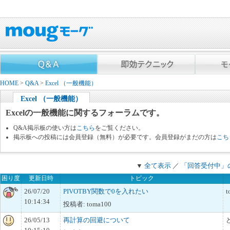
HOME
>
Q&A
>
Excel （一般機能）
Excel （一般機能）
Excelの一般機能に関するフォーラムです。
Q&A掲示板の使い方は
こちら
をご覧ください。
掲示板への投稿には会員登録（無料）が必要です。会員登録がまだの方は
こち
▼
全て表示
／
「回答受付中」
困り度
更新日時
トピック
26/07/20
PIVOTBY関数で0を入れたい
t
10:14:34
投稿者: toma100
26/05/13
再計算の回避について