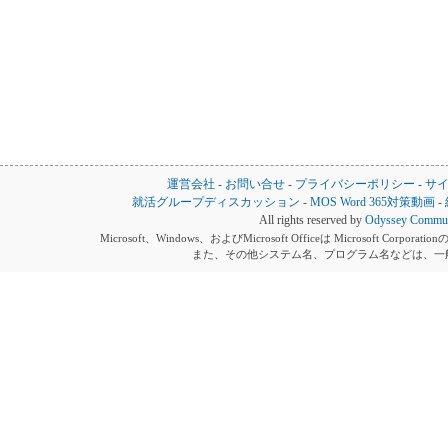
運営会社
-
お問い合せ
-
プライバシーポリシー
-
サ
就活グループディスカッション
-
MOS Word 365対策動画
-
All rights reserved by
Odyssey Communi
Microsoft、Windows、およびMicrosoft Officeは Microsoft 
また、その他システム名、プログラム名などは、一