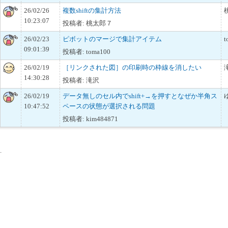
26/02/26
複数shiftの集計方法
10:23:07
投稿者: 桃太郎７
26/02/23
ピボットのマージで集計アイテム
t
09:01:39
投稿者: toma100
26/02/19
［リンクされた図］の印刷時の枠線を消したい
14:30:28
投稿者: 滝沢
26/02/19
データ無しのセル内でshift+→を押すとなぜか半角ス
10:47:52
ペースの状態が選択される問題
投稿者: kim484871