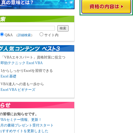
Q&A
サイト内
（
詳細検索
）
「VBAエキスパート」資格対策に役立つ
即効テクニック Excel VBA
1からしっかりExcelを習得できる
Excel 基礎
VBA達人への道も一歩から
Excel VBA ビギナーズ
の皆様にお知らせです。
3 VBAセミナー情報、更新！
3 8月の書籍プレゼント受付スタート
6 おすすめサイトを更新しました