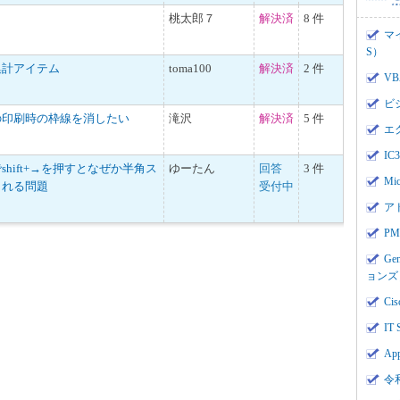
桃太郎７
解決済
8 件
マ
S）
集計アイテム
toma100
解決済
2 件
V
ビ
の印刷時の枠線を消したい
滝沢
解決済
5 件
エ
I
hift+→を押すとなぜか半角ス
ゆーたん
回答
3 件
Mi
される問題
受付中
ア
PMI
Ge
ョンズ
Cis
IT 
App
令