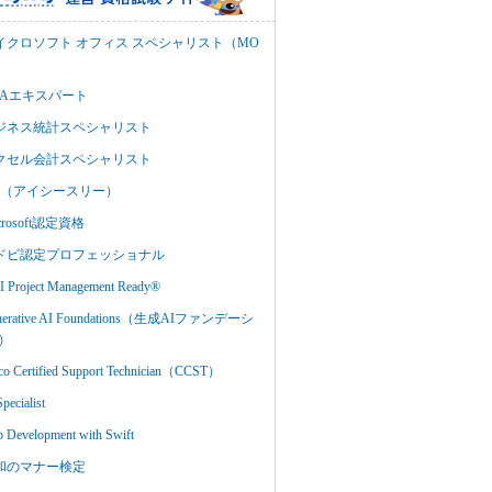
イクロソフト オフィス スペシャリスト（MO
BAエキスパート
ジネス統計スペシャリスト
クセル会計スペシャリスト
C3（アイシースリー）
crosoft認定資格
ドビ認定プロフェッショナル
 Project Management Ready®
nerative AI Foundations（生成AIファンデーシ
）
co Certified Support Technician（CCST）
Specialist
 Development with Swift
和のマナー検定