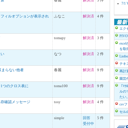
計算
春麗
解決済
3 件
7/
トフィルオプションが表示され
ふなこ
解決済
4 件
エク
PIV
て
tomapy
解決済
3 件
exc
を取
たい
なつ
解決済
2 件
List
テキ
収まらない他者
春麗
解決済
9 件
再計
園芸
1つのクロス表に
toma100
解決済
9 件
「ﾏｸ
ルのマ
たい
保存確認メッセージ
tosy
解決済
4 件
cs
セル
simple
回答
5 件
受付中