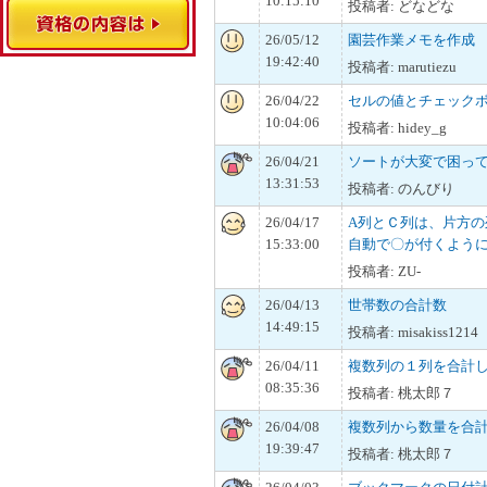
10:15:10
投稿者: どなどな
26/05/12
園芸作業メモを作成
19:42:40
投稿者: marutiezu
26/04/22
セルの値とチェック
10:04:06
投稿者: hidey_g
26/04/21
ソートが大変で困っ
13:31:53
投稿者: のんびり
26/04/17
A列とＣ列は、片方
15:33:00
自動で〇が付くよう
投稿者: ZU-
26/04/13
世帯数の合計数
14:49:15
投稿者: misakiss1214
26/04/11
複数列の１列を合計
08:35:36
投稿者: 桃太郎７
26/04/08
複数列から数量を合
19:39:47
投稿者: 桃太郎７