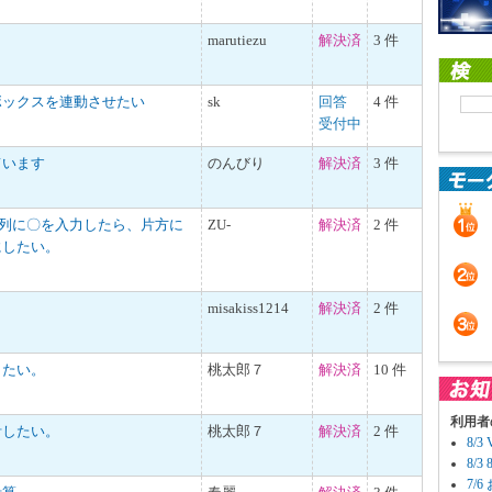
marutiezu
解決済
3 件
ボックスを連動させたい
sk
回答
4 件
受付中
ています
のんびり
解決済
3 件
の列に〇を入力したら、片方に
ZU-
解決済
2 件
にしたい。
misakiss1214
解決済
2 件
したい。
桃太郎７
解決済
10 件
利用者
計したい。
桃太郎７
解決済
2 件
8/
8/
7/