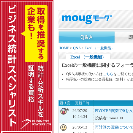
HOME
>
Q&A
>
Excel （一般機能）
Excel （一般機能）
Excelの一般機能に関するフォー
Q&A掲示板の使い方は
こちら
をご覧くだ
掲示板への投稿には会員登録（無料）が
困り度
更新日時
26/07/20
PIVOTBY関数で0を
10:14:34
投稿者: toma100
26/05/13
再計算の回避につい