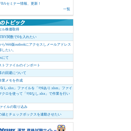
1 VBAセミナー情報、更新！
一覧
セル株価取得
OTBY関数で0を入れたい
elからWeb版outlookにアクセスしメールアドレス
得したい。
boxにて
ストファイルのインポート
算の回避について
作業メモを作成
ﾛなし.xlsx」ファイルを「ﾏｸﾛあり.xlsm」ファイ
クロを使って「ﾏｸﾛなし.xlsx」で作業を行い
。
vファイルの取り込み
の値とチェックボックスを連動させたい