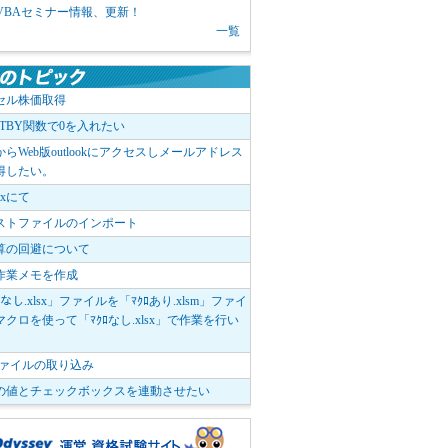
1 VBAセミナー情報、更新！
一覧
セル株価取得
OTBY関数で0を入れたい
elからWeb版outlookにアクセスしメールアドレス
得したい。
boxにて
ストファイルのインポート
算の回避について
作業メモを作成
ﾛなし.xlsx」ファイルを「ﾏｸﾛあり.xlsm」ファイ
クロを使って「ﾏｸﾛなし.xlsx」で作業を行い
。
vファイルの取り込み
の値とチェックボックスを連動させたい