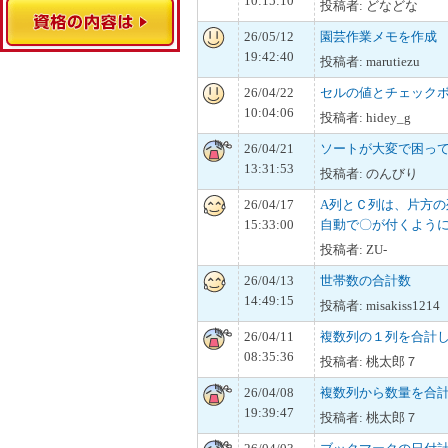
10:15:10
投稿者: どなどな
26/05/12
園芸作業メモを作成
19:42:40
投稿者: marutiezu
26/04/22
セルの値とチェック
10:04:06
投稿者: hidey_g
26/04/21
ソートが大変で困っ
13:31:53
投稿者: のんびり
26/04/17
A列とＣ列は、片方
15:33:00
自動で〇が付くよう
投稿者: ZU-
26/04/13
世帯数の合計数
14:49:15
投稿者: misakiss1214
26/04/11
複数列の１列を合計
08:35:36
投稿者: 桃太郎７
26/04/08
複数列から数量を合
19:39:47
投稿者: 桃太郎７