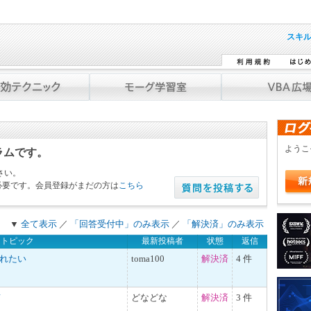
スキ
よう
ラムです。
さい。
必要です。会員登録がまだの方は
こちら
▼
全て表示
／
「回答受付中」のみ表示
／
「解決済」のみ表示
トピック
最新投稿者
状態
返信
入れたい
toma100
解決済
4 件
て
どなどな
解決済
3 件