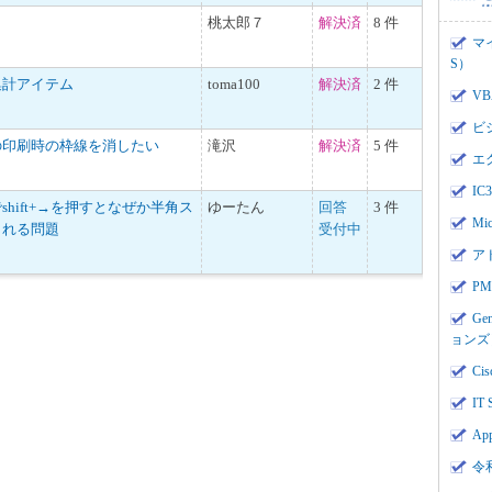
桃太郎７
解決済
8 件
マ
S）
集計アイテム
toma100
解決済
2 件
V
ビ
の印刷時の枠線を消したい
滝沢
解決済
5 件
エ
I
hift+→を押すとなぜか半角ス
ゆーたん
回答
3 件
Mi
される問題
受付中
ア
PMI
Ge
ョンズ
Cis
IT 
App
令