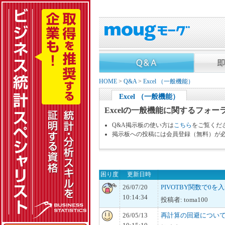
HOME
>
Q&A
>
Excel （一般機能）
Excel （一般機能）
Excelの一般機能に関するフォー
Q&A掲示板の使い方は
こちら
をご覧くだ
掲示板への投稿には会員登録（無料）が
困り度
更新日時
26/07/20
PIVOTBY関数で0を
10:14:34
投稿者: toma100
26/05/13
再計算の回避につい