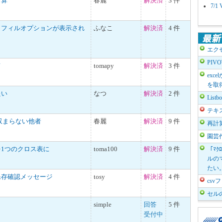
計算
春麗
解決済
3 件
7/
トフィルオプションが表示され
ふなこ
解決済
4 件
エク
PIV
て
tomapy
解決済
3 件
exc
を取
たい
なつ
解決済
2 件
List
テキ
収まらない他者
春麗
解決済
9 件
再計
園芸
1つのクロス表に
toma100
解決済
9 件
「ﾏｸ
ルのマ
たい
保存確認メッセージ
tosy
解決済
4 件
cs
セル
simple
回答
5 件
受付中