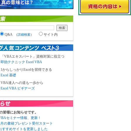
Q&A
サイト内
（
詳細検索
）
「VBAエキスパート」資格対策に役立つ
即効テクニック Excel VBA
1からしっかりExcelを習得できる
Excel 基礎
VBA達人への道も一歩から
Excel VBA ビギナーズ
の皆様にお知らせです。
3 VBAセミナー情報、更新！
3 8月の書籍プレゼント受付スタート
6 おすすめサイトを更新しました