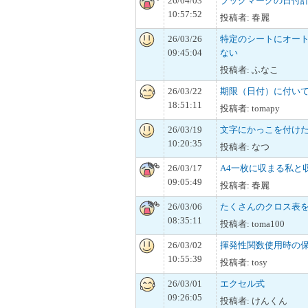
26/04/03
ブックマークの日付
10:57:52
投稿者: 春麗
26/03/26
特定のシートにオー
09:45:04
ない
投稿者: ふなこ
26/03/22
期限（日付）に付い
18:51:11
投稿者: tomapy
26/03/19
文字にかっこを付け
10:20:35
投稿者: なつ
26/03/17
A4一枚に収まる私と
09:05:49
投稿者: 春麗
26/03/06
たくさんのクロス表を
08:35:11
投稿者: toma100
26/03/02
揮発性関数使用時の
10:55:39
投稿者: tosy
26/03/01
エクセル式
09:26:05
投稿者: けんくん