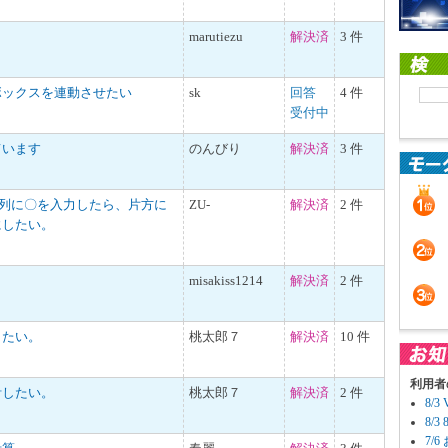
marutiezu
解決済
3 件
ボックスを連動させたい
sk
回答
4 件
受付中
ています
のんびり
解決済
3 件
の列に〇を入力したら、片方に
ZU-
解決済
2 件
にしたい。
misakiss1214
解決済
2 件
したい。
桃太郎７
解決済
10 件
利用者
計したい。
桃太郎７
解決済
2 件
8/
8/
7/