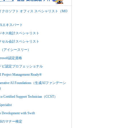
イクロソフト オフィス スペシャリスト（MO
BAエキスパート
ジネス統計スペシャリスト
クセル会計スペシャリスト
C3（アイシースリー）
crosoft認定資格
ドビ認定プロフェッショナル
 Project Management Ready®
nerative AI Foundations（生成AIファンデーシ
）
co Certified Support Technician（CCST）
Specialist
 Development with Swift
和のマナー検定