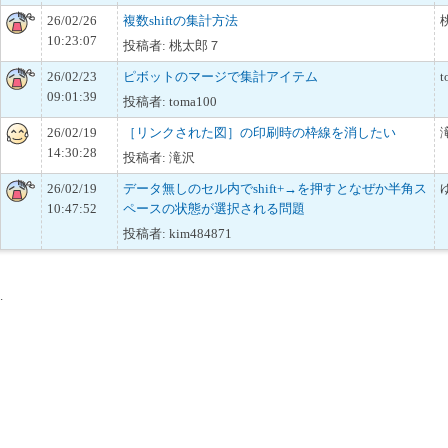
26/02/26
複数shiftの集計方法
10:23:07
投稿者: 桃太郎７
26/02/23
ピボットのマージで集計アイテム
t
09:01:39
投稿者: toma100
26/02/19
［リンクされた図］の印刷時の枠線を消したい
14:30:28
投稿者: 滝沢
26/02/19
データ無しのセル内でshift+→を押すとなぜか半角ス
10:47:52
ペースの状態が選択される問題
投稿者: kim484871