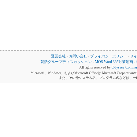
運営会社
-
お問い合せ
-
プライバシーポリシー
-
サ
就活グループディスカッション
-
MOS Word 365対策動画
-
All rights reserved by
Odyssey Communi
Microsoft、Windows、およびMicrosoft Officeは Microsoft 
また、その他システム名、プログラム名などは、一