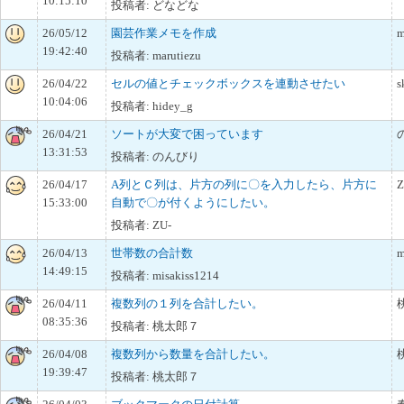
10:15:10
投稿者: どなどな
26/05/12
園芸作業メモを作成
m
19:42:40
投稿者: marutiezu
26/04/22
セルの値とチェックボックスを連動させたい
s
10:04:06
投稿者: hidey_g
26/04/21
ソートが大変で困っています
13:31:53
投稿者: のんびり
26/04/17
A列とＣ列は、片方の列に〇を入力したら、片方に
Z
15:33:00
自動で〇が付くようにしたい。
投稿者: ZU-
26/04/13
世帯数の合計数
m
14:49:15
投稿者: misakiss1214
26/04/11
複数列の１列を合計したい。
08:35:36
投稿者: 桃太郎７
26/04/08
複数列から数量を合計したい。
19:39:47
投稿者: 桃太郎７