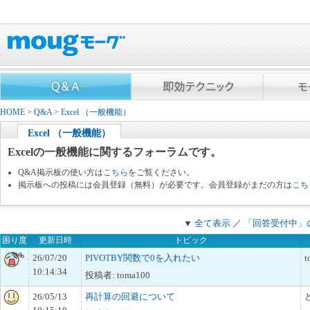
HOME
>
Q&A
>
Excel （一般機能）
Excel （一般機能）
Excelの一般機能に関するフォーラムです。
Q&A掲示板の使い方は
こちら
をご覧ください。
掲示板への投稿には会員登録（無料）が必要です。会員登録がまだの方は
こち
▼
全て表示
／
「回答受付中」
困り度
更新日時
トピック
26/07/20
PIVOTBY関数で0を入れたい
t
10:14:34
投稿者: toma100
26/05/13
再計算の回避について