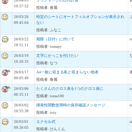
26/04/03
ブックマークの日付計算
10:57:52
投稿者: 春麗
26/03/26
特定のシートにオートフィルオプションが表示され
09:45:04
ない
投稿者: ふなこ
26/03/22
期限（日付）に付いて
t
18:51:11
投稿者: tomapy
26/03/19
文字にかっこを付けたい
10:20:35
投稿者: なつ
26/03/17
A4一枚に収まる私と収まらない他者
09:05:49
投稿者: 春麗
26/03/06
たくさんのクロス表を1つのクロス表に
t
08:35:11
投稿者: toma100
26/03/02
揮発性関数使用時の保存確認メッセージ
t
10:55:39
投稿者: tosy
26/03/01
エクセル式
s
09:26:05
投稿者: けんくん