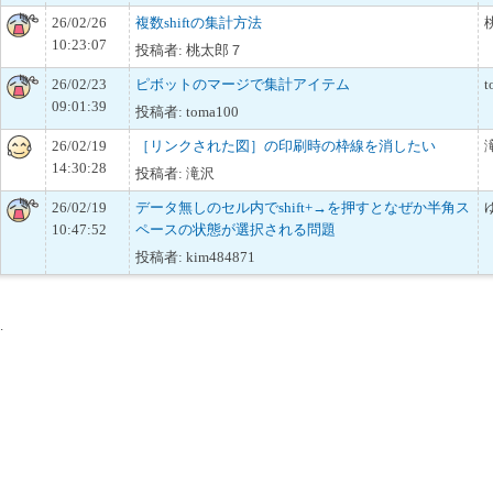
26/02/26
複数shiftの集計方法
10:23:07
投稿者: 桃太郎７
26/02/23
ピボットのマージで集計アイテム
t
09:01:39
投稿者: toma100
26/02/19
［リンクされた図］の印刷時の枠線を消したい
14:30:28
投稿者: 滝沢
26/02/19
データ無しのセル内でshift+→を押すとなぜか半角ス
10:47:52
ペースの状態が選択される問題
投稿者: kim484871