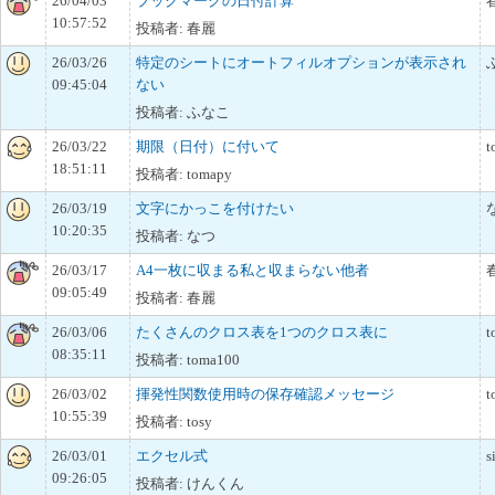
26/04/03
ブックマークの日付計算
10:57:52
投稿者: 春麗
26/03/26
特定のシートにオートフィルオプションが表示され
09:45:04
ない
投稿者: ふなこ
26/03/22
期限（日付）に付いて
t
18:51:11
投稿者: tomapy
26/03/19
文字にかっこを付けたい
10:20:35
投稿者: なつ
26/03/17
A4一枚に収まる私と収まらない他者
09:05:49
投稿者: 春麗
26/03/06
たくさんのクロス表を1つのクロス表に
t
08:35:11
投稿者: toma100
26/03/02
揮発性関数使用時の保存確認メッセージ
t
10:55:39
投稿者: tosy
26/03/01
エクセル式
s
09:26:05
投稿者: けんくん