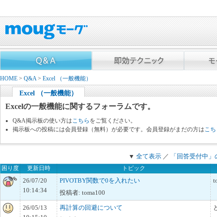
HOME
>
Q&A
>
Excel （一般機能）
Excel （一般機能）
Excelの一般機能に関するフォーラムです。
Q&A掲示板の使い方は
こちら
をご覧ください。
掲示板への投稿には会員登録（無料）が必要です。会員登録がまだの方は
こち
▼
全て表示
／
「回答受付中」
困り度
更新日時
トピック
26/07/20
PIVOTBY関数で0を入れたい
t
10:14:34
投稿者: toma100
26/05/13
再計算の回避について