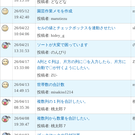
10:15:10
投稿者: どなどな
26/05/12
園芸作業メモを作成
m
19:42:40
投稿者: marutiezu
26/04/22
セルの値とチェックボックスを連動させたい
s
10:04:06
投稿者: hidey_g
26/04/21
ソートが大変で困っています
13:31:53
投稿者: のんびり
26/04/17
A列とＣ列は、片方の列に〇を入力したら、片方に
Z
15:33:00
自動で〇が付くようにしたい。
投稿者: ZU-
26/04/13
世帯数の合計数
m
14:49:15
投稿者: misakiss1214
26/04/11
複数列の１列を合計したい。
08:35:36
投稿者: 桃太郎７
26/04/08
複数列から数量を合計したい。
19:39:47
投稿者: 桃太郎７