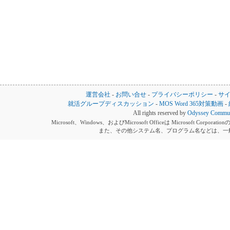
運営会社
-
お問い合せ
-
プライバシーポリシー
-
サ
就活グループディスカッション
-
MOS Word 365対策動画
-
All rights reserved by
Odyssey Communi
Microsoft、Windows、およびMicrosoft Officeは Microsoft 
また、その他システム名、プログラム名などは、一