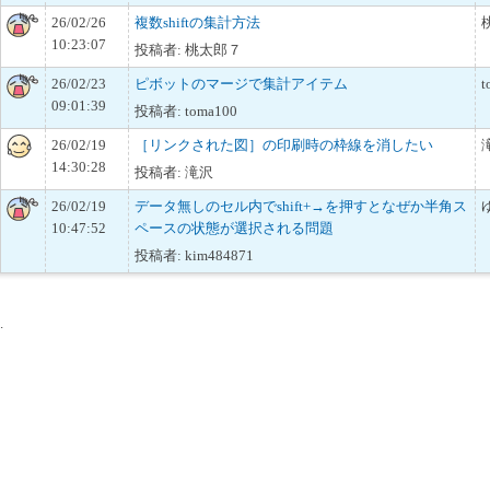
26/02/26
複数shiftの集計方法
10:23:07
投稿者: 桃太郎７
26/02/23
ピボットのマージで集計アイテム
t
09:01:39
投稿者: toma100
26/02/19
［リンクされた図］の印刷時の枠線を消したい
14:30:28
投稿者: 滝沢
26/02/19
データ無しのセル内でshift+→を押すとなぜか半角ス
10:47:52
ペースの状態が選択される問題
投稿者: kim484871