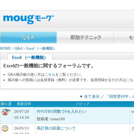
HOME
>
Q&A
>
Excel （一般機能）
Excel （一般機能）
Excelの一般機能に関するフォーラムです。
Q&A掲示板の使い方は
こちら
をご覧ください。
掲示板への投稿には会員登録（無料）が必要です。会員登録がまだの方は
こち
▼
全て表示
／
「回答受付中」
困り度
更新日時
トピック
26/07/20
PIVOTBY関数で0を入れたい
t
10:14:34
投稿者: toma100
26/05/13
再計算の回避について