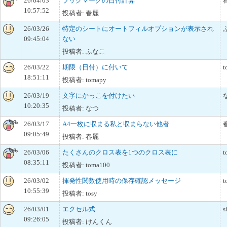
26/04/03
ブックマークの日付計算
10:57:52
投稿者: 春麗
26/03/26
特定のシートにオートフィルオプションが表示され
09:45:04
ない
投稿者: ふなこ
26/03/22
期限（日付）に付いて
t
18:51:11
投稿者: tomapy
26/03/19
文字にかっこを付けたい
10:20:35
投稿者: なつ
26/03/17
A4一枚に収まる私と収まらない他者
09:05:49
投稿者: 春麗
26/03/06
たくさんのクロス表を1つのクロス表に
t
08:35:11
投稿者: toma100
26/03/02
揮発性関数使用時の保存確認メッセージ
t
10:55:39
投稿者: tosy
26/03/01
エクセル式
s
09:26:05
投稿者: けんくん