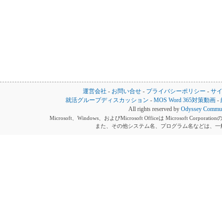
運営会社
-
お問い合せ
-
プライバシーポリシー
-
サ
就活グループディスカッション
-
MOS Word 365対策動画
-
All rights reserved by
Odyssey Communi
Microsoft、Windows、およびMicrosoft Officeは Microsoft 
また、その他システム名、プログラム名などは、一