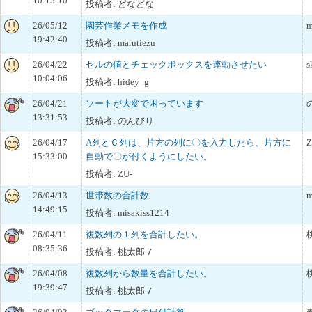
10:15:10
投稿者: どなどな
26/05/12
園芸作業メモを作成
m
19:42:40
投稿者: marutiezu
26/04/22
セルの値とチェックボックスを連動させたい
s
10:04:06
投稿者: hidey_g
26/04/21
ソートが大変で困っています
13:31:53
投稿者: のんびり
26/04/17
A列とＣ列は、片方の列に〇を入力したら、片方に
Z
15:33:00
自動で〇が付くようにしたい。
投稿者: ZU-
26/04/13
世帯数の合計数
m
14:49:15
投稿者: misakiss1214
26/04/11
複数列の１列を合計したい。
08:35:36
投稿者: 桃太郎７
26/04/08
複数列から数量を合計したい。
19:39:47
投稿者: 桃太郎７