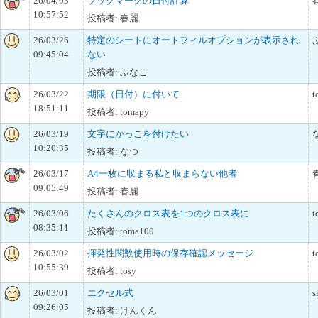
26/04/03
ブックマークの日付計算
10:57:52
投稿者: 春麗
26/03/26
特定のシートにオートフィルオプションが表示され
09:45:04
ない
投稿者: ふなこ
26/03/22
期限（日付）に付いて
t
18:51:11
投稿者: tomapy
26/03/19
文字にかっこを付けたい
10:20:35
投稿者: なつ
26/03/17
A4一枚に収まる私と収まらない他者
09:05:49
投稿者: 春麗
26/03/06
たくさんのクロス表を1つのクロス表に
t
08:35:11
投稿者: toma100
26/03/02
揮発性関数使用時の保存確認メッセージ
t
10:55:39
投稿者: tosy
26/03/01
エクセル式
s
09:26:05
投稿者: けんくん