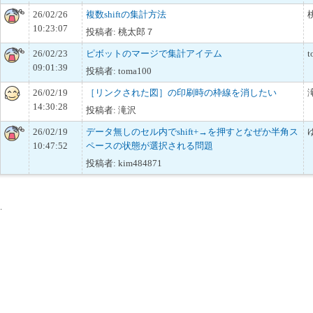
26/02/26
複数shiftの集計方法
10:23:07
投稿者: 桃太郎７
26/02/23
ピボットのマージで集計アイテム
t
09:01:39
投稿者: toma100
26/02/19
［リンクされた図］の印刷時の枠線を消したい
14:30:28
投稿者: 滝沢
26/02/19
データ無しのセル内でshift+→を押すとなぜか半角ス
10:47:52
ペースの状態が選択される問題
投稿者: kim484871