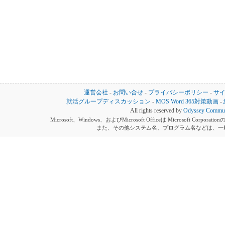
運営会社
-
お問い合せ
-
プライバシーポリシー
-
サ
就活グループディスカッション
-
MOS Word 365対策動画
-
All rights reserved by
Odyssey Communi
Microsoft、Windows、およびMicrosoft Officeは Microsoft 
また、その他システム名、プログラム名などは、一