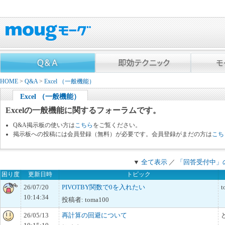
HOME
>
Q&A
>
Excel （一般機能）
Excel （一般機能）
Excelの一般機能に関するフォーラムです。
Q&A掲示板の使い方は
こちら
をご覧ください。
掲示板への投稿には会員登録（無料）が必要です。会員登録がまだの方は
こち
▼
全て表示
／
「回答受付中」
困り度
更新日時
トピック
26/07/20
PIVOTBY関数で0を入れたい
t
10:14:34
投稿者: toma100
26/05/13
再計算の回避について