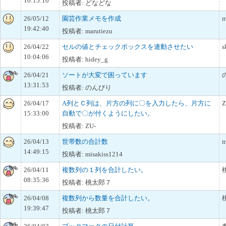
10:15:10
投稿者: どなどな
26/05/12
園芸作業メモを作成
m
19:42:40
投稿者: marutiezu
26/04/22
セルの値とチェックボックスを連動させたい
s
10:04:06
投稿者: hidey_g
26/04/21
ソートが大変で困っています
13:31:53
投稿者: のんびり
26/04/17
A列とＣ列は、片方の列に〇を入力したら、片方に
Z
15:33:00
自動で〇が付くようにしたい。
投稿者: ZU-
26/04/13
世帯数の合計数
m
14:49:15
投稿者: misakiss1214
26/04/11
複数列の１列を合計したい。
08:35:36
投稿者: 桃太郎７
26/04/08
複数列から数量を合計したい。
19:39:47
投稿者: 桃太郎７