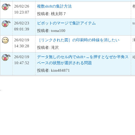
26/02/26
複数shiftの集計方法
10:23:07
投稿者: 桃太郎７
26/02/23
ピボットのマージで集計アイテム
t
09:01:39
投稿者: toma100
26/02/19
［リンクされた図］の印刷時の枠線を消したい
14:30:28
投稿者: 滝沢
26/02/19
データ無しのセル内でshift+→を押すとなぜか半角ス
10:47:52
ペースの状態が選択される問題
投稿者: kim484871