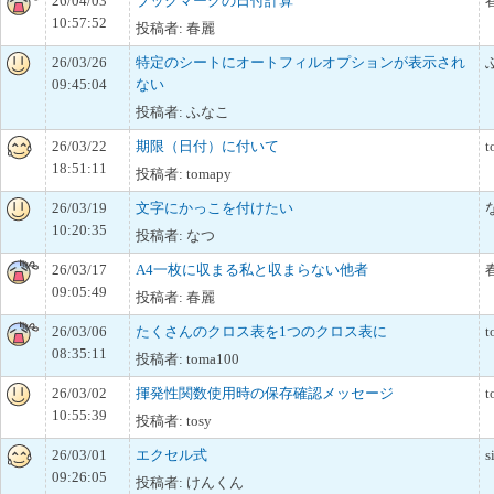
26/04/03
ブックマークの日付計算
10:57:52
投稿者: 春麗
26/03/26
特定のシートにオートフィルオプションが表示され
09:45:04
ない
投稿者: ふなこ
26/03/22
期限（日付）に付いて
t
18:51:11
投稿者: tomapy
26/03/19
文字にかっこを付けたい
10:20:35
投稿者: なつ
26/03/17
A4一枚に収まる私と収まらない他者
09:05:49
投稿者: 春麗
26/03/06
たくさんのクロス表を1つのクロス表に
t
08:35:11
投稿者: toma100
26/03/02
揮発性関数使用時の保存確認メッセージ
t
10:55:39
投稿者: tosy
26/03/01
エクセル式
s
09:26:05
投稿者: けんくん