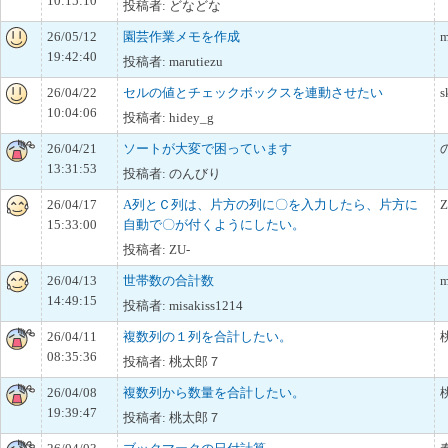
10:15:10
投稿者: どなどな
26/05/12
園芸作業メモを作成
m
19:42:40
投稿者: marutiezu
26/04/22
セルの値とチェックボックスを連動させたい
s
10:04:06
投稿者: hidey_g
26/04/21
ソートが大変で困っています
13:31:53
投稿者: のんびり
26/04/17
A列とＣ列は、片方の列に〇を入力したら、片方に
Z
15:33:00
自動で〇が付くようにしたい。
投稿者: ZU-
26/04/13
世帯数の合計数
m
14:49:15
投稿者: misakiss1214
26/04/11
複数列の１列を合計したい。
08:35:36
投稿者: 桃太郎７
26/04/08
複数列から数量を合計したい。
19:39:47
投稿者: 桃太郎７