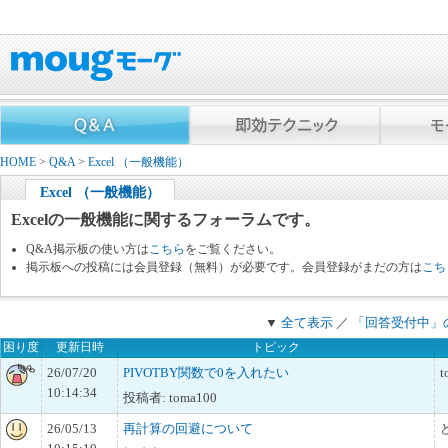
HOME
>
Q&A
>
Excel （一般機能）
Excel （一般機能）
Excelの一般機能に関するフォーラムです。
Q&A掲示板の使い方は
こちら
をご覧ください。
掲示板への投稿には会員登録（無料）が必要です。会員登録がまだの方は
こち
▼
全て表示
／
「回答受付中」
困り度
更新日時
トピック
26/07/20
PIVOTBY関数で0を入れたい
t
10:14:34
投稿者: toma100
26/05/13
再計算の回避について