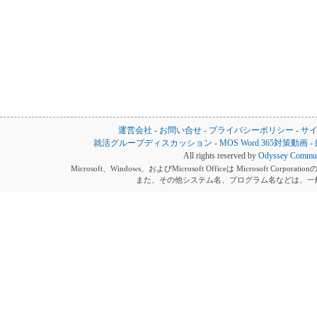
運営会社
-
お問い合せ
-
プライバシーポリシー
-
サ
就活グループディスカッション
-
MOS Word 365対策動画
-
All rights reserved by
Odyssey Communi
Microsoft、Windows、およびMicrosoft Officeは Microsoft 
また、その他システム名、プログラム名などは、一