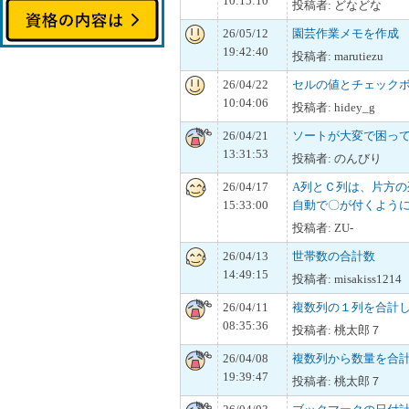
10:15:10
投稿者: どなどな
26/05/12
園芸作業メモを作成
19:42:40
投稿者: marutiezu
26/04/22
セルの値とチェック
10:04:06
投稿者: hidey_g
26/04/21
ソートが大変で困っ
13:31:53
投稿者: のんびり
26/04/17
A列とＣ列は、片方
15:33:00
自動で〇が付くよう
投稿者: ZU-
26/04/13
世帯数の合計数
14:49:15
投稿者: misakiss1214
26/04/11
複数列の１列を合計
08:35:36
投稿者: 桃太郎７
26/04/08
複数列から数量を合
19:39:47
投稿者: 桃太郎７