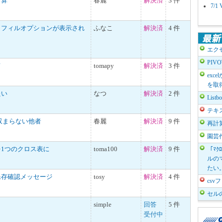
計算
春麗
解決済
3 件
7/
トフィルオプションが表示され
ふなこ
解決済
4 件
エク
PIV
て
tomapy
解決済
3 件
exc
を取
たい
なつ
解決済
2 件
List
テキ
収まらない他者
春麗
解決済
9 件
再計
園芸
1つのクロス表に
toma100
解決済
9 件
「ﾏｸ
ルのマ
たい
保存確認メッセージ
tosy
解決済
4 件
cs
セル
simple
回答
5 件
受付中