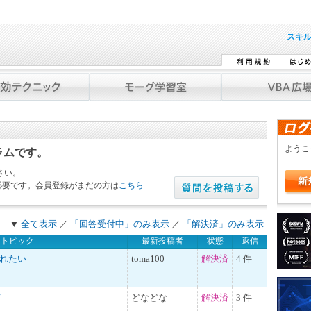
スキ
よう
ラムです。
さい。
必要です。会員登録がまだの方は
こちら
▼
全て表示
／
「回答受付中」のみ表示
／
「解決済」のみ表示
トピック
最新投稿者
状態
返信
入れたい
toma100
解決済
4 件
て
どなどな
解決済
3 件