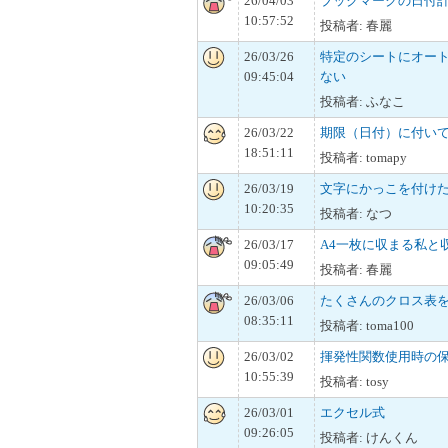
26/04/03
ブックマークの日付
10:57:52
投稿者: 春麗
26/03/26
特定のシートにオー
09:45:04
ない
投稿者: ふなこ
26/03/22
期限（日付）に付い
18:51:11
投稿者: tomapy
26/03/19
文字にかっこを付け
10:20:35
投稿者: なつ
26/03/17
A4一枚に収まる私と
09:05:49
投稿者: 春麗
26/03/06
たくさんのクロス表を
08:35:11
投稿者: toma100
26/03/02
揮発性関数使用時の
10:55:39
投稿者: tosy
26/03/01
エクセル式
09:26:05
投稿者: けんくん