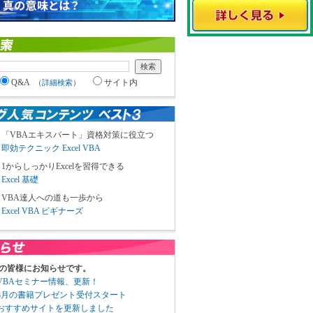
Q&A
サイト内
（
詳細検索
）
「VBAエキスパート」資格対策に役立つ
即効テクニック Excel VBA
1からしっかりExcelを習得できる
Excel 基礎
VBA達人への道も一歩から
Excel VBA ビギナーズ
の皆様にお知らせです。
3 VBAセミナー情報、更新！
3 8月の書籍プレゼント受付スタート
6 おすすめサイトを更新しました