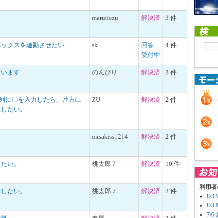
marutiezu
解決済
3 件
ボックスを連動させたい
sk
回答
4 件
受付中
ています
のんびり
解決済
3 件
の列に〇を入力したら、片方に
ZU-
解決済
2 件
にしたい。
misakiss1214
解決済
2 件
したい。
桃太郎７
解決済
10 件
利用者
計したい。
桃太郎７
解決済
2 件
8/
8/
7/