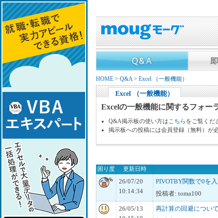
HOME
>
Q&A
>
Excel （一般機能）
Excel （一般機能）
Excelの一般機能に関するフォー
Q&A掲示板の使い方は
こちら
をご覧くだ
掲示板への投稿には会員登録（無料）が
困り度
更新日時
26/07/20
PIVOTBY関数で0を
10:14:34
投稿者: toma100
26/05/13
再計算の回避につい