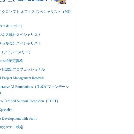
イクロソフト オフィス スペシャリスト（MO
BAエキスパート
ジネス統計スペシャリスト
クセル会計スペシャリスト
C3（アイシースリー）
crosoft認定資格
ドビ認定プロフェッショナル
 Project Management Ready®
nerative AI Foundations（生成AIファンデーシ
）
co Certified Support Technician（CCST）
Specialist
 Development with Swift
和のマナー検定