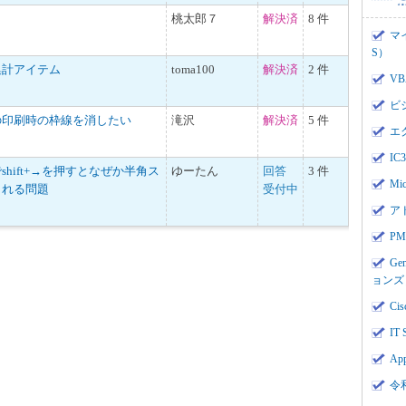
桃太郎７
解決済
8 件
マ
S）
集計アイテム
toma100
解決済
2 件
V
ビ
の印刷時の枠線を消したい
滝沢
解決済
5 件
エ
I
hift+→を押すとなぜか半角ス
ゆーたん
回答
3 件
Mi
される問題
受付中
ア
PMI
Ge
ョンズ
Cis
IT 
App
令