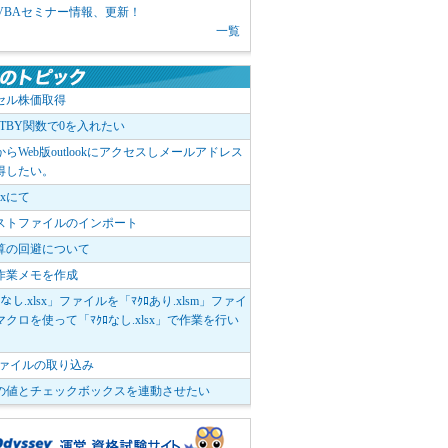
1 VBAセミナー情報、更新！
一覧
セル株価取得
OTBY関数で0を入れたい
elからWeb版outlookにアクセスしメールアドレス
得したい。
boxにて
ストファイルのインポート
算の回避について
作業メモを作成
ﾛなし.xlsx」ファイルを「ﾏｸﾛあり.xlsm」ファイ
クロを使って「ﾏｸﾛなし.xlsx」で作業を行い
。
vファイルの取り込み
の値とチェックボックスを連動させたい