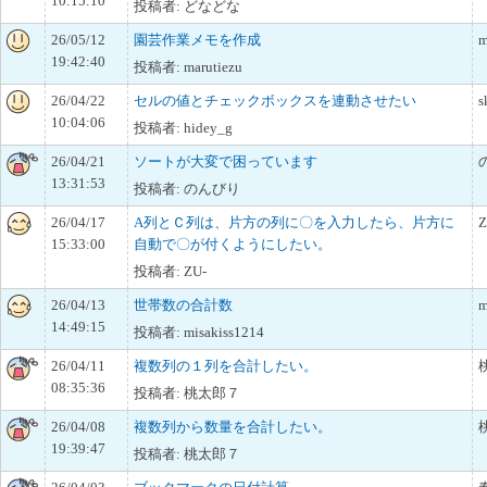
10:15:10
投稿者: どなどな
26/05/12
園芸作業メモを作成
m
19:42:40
投稿者: marutiezu
26/04/22
セルの値とチェックボックスを連動させたい
s
10:04:06
投稿者: hidey_g
26/04/21
ソートが大変で困っています
13:31:53
投稿者: のんびり
26/04/17
A列とＣ列は、片方の列に〇を入力したら、片方に
Z
15:33:00
自動で〇が付くようにしたい。
投稿者: ZU-
26/04/13
世帯数の合計数
m
14:49:15
投稿者: misakiss1214
26/04/11
複数列の１列を合計したい。
08:35:36
投稿者: 桃太郎７
26/04/08
複数列から数量を合計したい。
19:39:47
投稿者: 桃太郎７