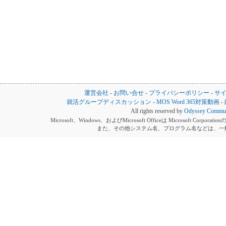
運営会社
-
お問い合せ
-
プライバシーポリシー
-
サ
就活グループディスカッション
-
MOS Word 365対策動画
-
All rights reserved by
Odyssey Communi
Microsoft、Windows、およびMicrosoft Officeは Microsoft 
また、その他システム名、プログラム名などは、一