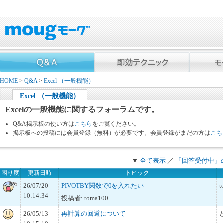
HOME
>
Q&A
>
Excel （一般機能）
Excel （一般機能）
Excelの一般機能に関するフォーラムです。
Q&A掲示板の使い方は
こちら
をご覧ください。
掲示板への投稿には会員登録（無料）が必要です。会員登録がまだの方は
こち
▼
全て表示
／
「回答受付中」
困り度
更新日時
トピック
26/07/20
PIVOTBY関数で0を入れたい
t
10:14:34
投稿者: toma100
26/05/13
再計算の回避について