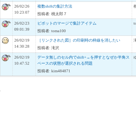
26/02/26
複数shiftの集計方法
10:23:07
投稿者: 桃太郎７
26/02/23
ピボットのマージで集計アイテム
t
09:01:39
投稿者: toma100
26/02/19
［リンクされた図］の印刷時の枠線を消したい
14:30:28
投稿者: 滝沢
26/02/19
データ無しのセル内でshift+→を押すとなぜか半角ス
10:47:52
ペースの状態が選択される問題
投稿者: kim484871